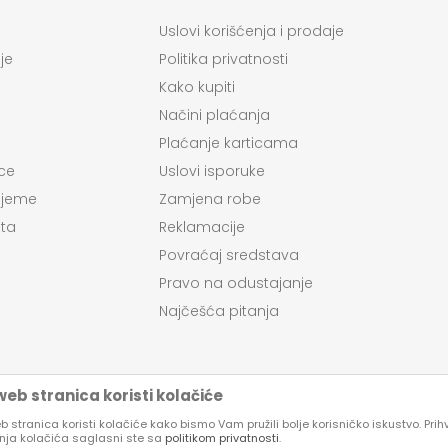
Uslovi korišćenja i prodaje
je
Politika privatnosti
Kako kupiti
Načini plaćanja
Plaćanje karticama
ce
Uslovi isporuke
ijeme
Zamjena robe
ta
Reklamacije
Povraćaj sredstava
Pravo na odustajanje
Najčešća pitanja
eb stranica koristi kolačiće
 stranica koristi kolačiće kako bismo Vam pružili bolje korisničko iskustvo. Pri
enja kolačića saglasni ste sa
politikom privatnosti
.