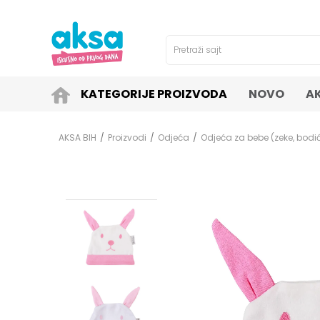
4H!
SIGURNO PLAĆANJE PLATNIM KARTICAMA!
Pretraži sajt
KATEGORIJE PROIZVODA
NOVO
A
AKSA BIH
Proizvodi
Odjeća
Odjeća za bebe (zeke, bodići