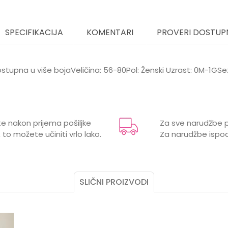
SPECIFIKACIJA
KOMENTARI
PROVERI DOSTUP
dostupna u više bojaVeličina: 56-80Pol: Ženski Uzrast: 0M-1G
Email
vice i popkice za bebe
e nakon prijema pošiljke
Za sve narudžbe p
O
 to možete učiniti vrlo lako.
Za narudžbe ispod
1 godina, 3 mjeseci, 6 mjeseci, 9 mjeseci
SLIČNI PROIZVODI