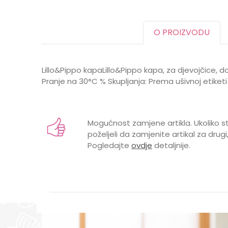
O PROIZVODU
Lillo&Pippo kapaLillo&Pippo kapa, za djevojčice, 
Pranje na 30°C % Skupljanja: Prema ušivnoj etiketi
Karakteristika
Vrijednost
Ime/Nadimak
Kategorija
Kape, ruka
Mogućnost zamjene artikla. Ukoliko st
Brend
LILLO&PIPP
poželjeli da zamjenite artikal za drugi,
Pogledajte
ovdje
detaljnije.
GODINE
0 mjeseci, 
Poruka
POL
ŽENSKI
UZRAST
BEBE