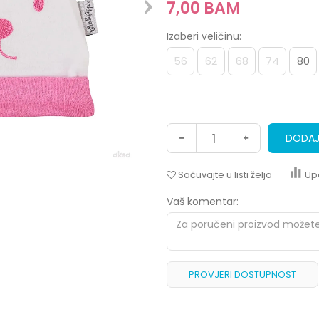
7,00
BAM
Izaberi veličinu:
56
62
68
74
80
DODAJ
Sačuvajte u listi želja
Up
Vaš komentar:
PROVJERI DOSTUPNOST