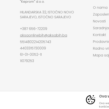
"Keprom" d.o.o.
O nama
HILANDARSKA 32, ISTOČNO NOVO
Zaposlen
SARAJEVO, ISTOČNO SARAJEVO
Novosti
Saradnja
+387 656-72209
Kontakt
aksaonlinebih@aksabih.ba
Prodavni
5514802214205743
4403315730009
Radno vr
61-01-0052-11
Mapa saj
11079253
Ova w
Ova web
korišć