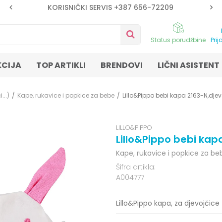
KORISNIČKI SERVIS +387 656-72209
Status porudžbine
Prij
KCIJA
TOP ARTIKLI
BRENDOVI
LIČNI ASISTENT
...)
Kape, rukavice i popkice za bebe
Lillo&Pippo bebi kapa 2163-N,dje
LILLO&PIPPO
Lillo&Pippo bebi kap
Kape, rukavice i popkice za be
Šifra artikla:
A004777
Lillo&Pippo kapa, za djevojčice