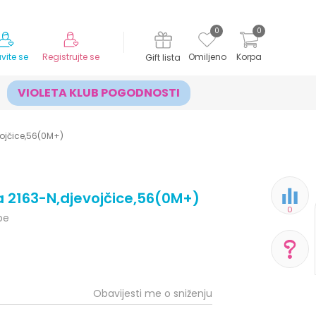
MOGUĆNOST ISPORUKE ZA 24H!
0
0
avite se
Registrujte se
Omiljeno
Korpa
Gift lista
VIOLETA KLUB POGODNOSTI
vojčice,56(0M+)
a 2163-N,djevojčice,56(0M+)
0
be
POMOĆ PRI KUPOVINI
Obavijesti me o sniženju
Za više informacija,