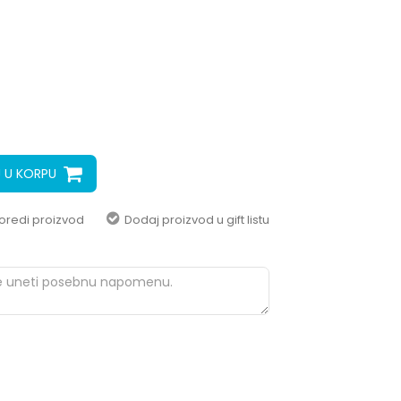
pomoć i porudžbine
+387 656-72209
Radno vreme
Pon-Subota: 09:00-
15:00h
Pišite nam
aksaonlinebih@aksabih.ba
 U KORPU
oredi proizvod
Dodaj proizvod u gift listu