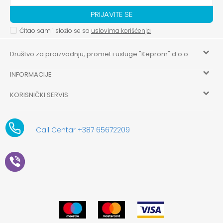
PRIJAVITE SE
Čitao sam i složio se sa
uslovima korišćenja
Društvo za proizvodnju, promet i usluge "Keprom" d.o.o.
INFORMACIJE
HILANDARSKA 32, ISTOČNO NOVO SARAJEVO, ISTOČNO
SARAJEVO
KORISNIČKI SERVIS
O nama
+387 656-72209
Uslovi korišćenja i prodaje
aksaonlinebih@aksabih.ba
Zaposlenje
Call Centar +387 65672209
5514802214205743
Politika privatnosti
Novosti
4403315730009
61-01-0052-11
Kako kupiti
Saradnja
11079253
Načini plaćanja
Kontakt
Plaćanje karticama
Prodavnice