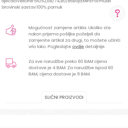
dječaciVeličine:56/62,68/74,80/86Boja:MintPol:muški
Sirovinski sastav:100% pamuk
Karakteristika
Vrijednost
Ime/Nadimak
Kategorija
Kape, rukavice i popkice za bebe
Mogućnost zamjene artikla. Ukoliko ste
POMOĆ PRI KUPOVINI
nakon prijema pošiljke poželjeli da
BOJA
MINT
Email
Za više informacija,
zamjenite artikal za drugi, to možete učiniti
pomoć i porudžbine
vrlo lako. Pogledajte
ovdje
detaljnije.
Brend
LILLO&PIPPO
+387 656-72209
Radno vreme
POL
MUŠKI
Za sve narudžbe preko 60 BAM cijena
Pon-Subota: 09:00-
dostave je 4 BAM. Za narudžbe ispod 60
15:00h
Poruka
BAM, cijena dostave je 9 BAM.
Pišite nam
aksaonlinebih@aksabih.ba
SLIČNI PROIZVODI
POŠALJI