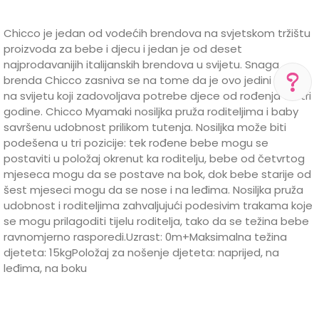
Chicco je jedan od vodećih brendova na svjetskom tržištu
proizvoda za bebe i djecu i jedan je od deset
najprodavanijih italijanskih brendova u svijetu. Snaga
brenda Chicco zasniva se na tome da je ovo jedini brend
na svijetu koji zadovoljava potrebe djece od rođenja do tri
godine. Chicco Myamaki nosiljka pruža roditeljima i baby
POMOĆ PRI KUPOVINI
savršenu udobnost prilikom tutenja. Nosiljka može biti
podešena u tri pozicije: tek rođene bebe mogu se
Za više informacija,
pomoć i porudžbine
postaviti u položaj okrenut ka roditelju, bebe od četvrtog
+387 656-72209
mjeseca mogu da se postave na bok, dok bebe starije od
šest mjeseci mogu da se nose i na leđima. Nosiljka pruža
Radno vreme
Pon-Subota: 09:00-
udobnost i roditeljima zahvaljujući podesivim trakama koje
15:00h
se mogu prilagoditi tijelu roditelja, tako da se težina bebe
ravnomjerno rasporedi.Uzrast: 0m+Maksimalna težina
djeteta: 15kgPoložaj za nošenje djeteta: naprijed, na
Pišite nam
leđima, na boku
aksaonlinebih@aksabih.ba
Karakteristika
Vrijednost
Ime/Nadimak
Kategorija
Kengur nosiljke