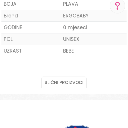
BOJA
PLAVA
Brend
ERGOBABY
POMOĆ PRI KUPOVINI
GODINE
0 mjeseci
Za više informacija,
pomoć i porudžbine
POL
UNISEX
+387 656-72209
Radno vreme
UZRAST
BEBE
Pon-Subota: 09:00-
15:00h
Ime/Nadimak
Pišite nam
aksaonlinebih@aksabih.ba
SLIČNI PROIZVODI
Email
Poruka