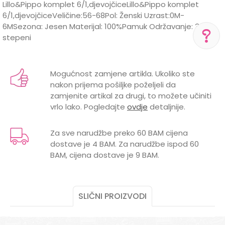
Lillo&Pippo komplet 6/1,djevojčiceLillo&Pippo komplet
6/1,djevojčiceVeličine:56-68Pol: Ženski Uzrast:0M-
6MSezona: Jesen Materijal: 100%Pamuk Održavanje: 30
stepeni
Karakteristika
Vrijednost
Ime/Nadimak
POMOĆ PRI KUPOVINI
Kategorija
Kompleti za bebe
Mogućnost zamjene artikla. Ukoliko ste
Za više informacija,
nakon prijema pošiljke poželjeli da
Brend
LILLO&PIPPO
pomoć i porudžbine
Email
zamjenite artikal za drugi, to možete učiniti
+387 656-72209
vrlo lako. Pogledajte
ovdje
detaljnije.
GODINE
0 mjeseci, 3 mjeseci, 6 mjeseci
Radno vreme
Pon-Subota: 09:00-
POL
ŽENSKI
15:00h
Za sve narudžbe preko 60 BAM cijena
dostave je 4 BAM. Za narudžbe ispod 60
Poruka
BAM, cijena dostave je 9 BAM.
Pišite nam
aksaonlinebih@aksabih.ba
SLIČNI PROIZVODI