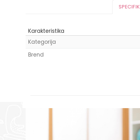
SPECIFI
Karakteristika
Kategorija
Brend
Ime/Nadimak
Poruka