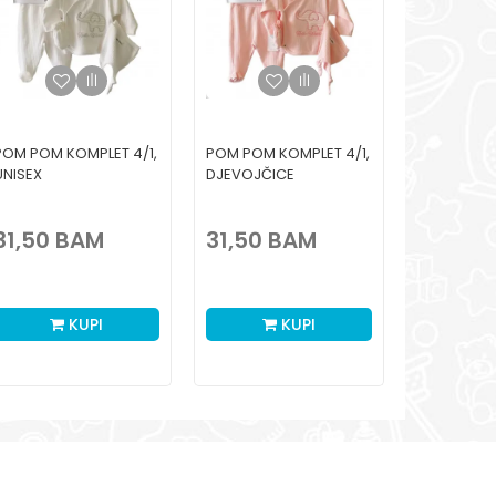
POM POM KOMPLET 4/1,
POM POM KOMPLET 4/1,
POM POM K
UNISEX
DJEVOJČICE
DJEČACI
31,50
BAM
31,50
BAM
31,50
KUPI
KUPI