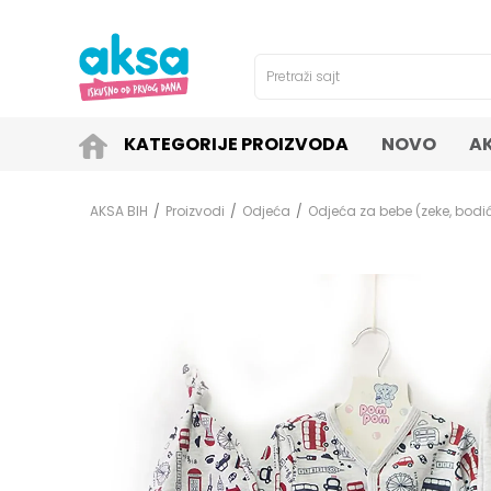
4H!
SIGURNO PLAĆANJE PLATNIM KARTICAMA!
Pretraži sajt
KATEGORIJE PROIZVODA
NOVO
A
AKSA BIH
Proizvodi
Odjeća
Odjeća za bebe (zeke, bodići