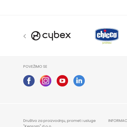
POVEŽIMO SE
Društvo za proizvodnju, promet i usluge
INFORMAC
"Keprom" d.o.o.