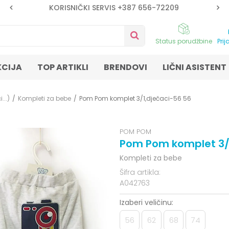
KORISNIČKI SERVIS +387 656-72209
Status porudžbine
Prij
KCIJA
TOP ARTIKLI
BRENDOVI
LIČNI ASISTENT
...)
Kompleti za bebe
Pom Pom komplet 3/1,dječaci-56 56
POM POM
Pom Pom komplet 3/1
Kompleti za bebe
Šifra artikla:
A042763
Izaberi veličinu:
56
62
68
74