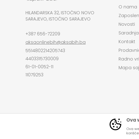
O nama
HILANDARSKA 32, ISTOČNO NOVO
Zaposlen
SARAJEVO, ISTOČNO SARAJEVO
Novosti
Saradnja
+387 656-72209
Kontakt
aksaonlinebih@aksabih.ba
Prodavni
5514802214205743
4403315730009
Radno vr
61-01-0052-11
Mapa saj
11079253
Ova w
Ova web
korišć