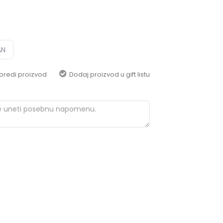
pomoć i porudžbine
+387 656-72209
Radno vreme
Pon-Subota: 09:00-
15:00h
AN
Pišite nam
oredi proizvod
Dodaj proizvod u gift listu
aksaonlinebih@aksabih.ba