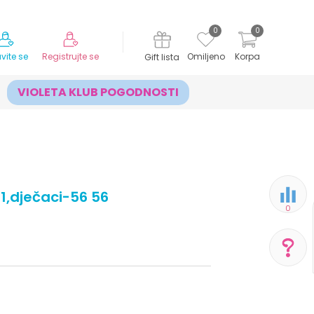
MOGUĆNOST ISPORUKE ZA 24H!
0
0
avite se
Registrujte se
Omiljeno
Korpa
Gift lista
VIOLETA KLUB POGODNOSTI
,dječaci-56 56
0
POMOĆ PRI KUPOVINI
Za više informacija,