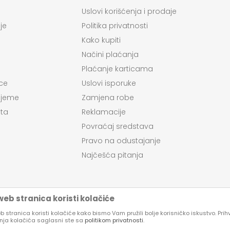
Uslovi korišćenja i prodaje
je
Politika privatnosti
Kako kupiti
Načini plaćanja
Plaćanje karticama
ce
Uslovi isporuke
ijeme
Zamjena robe
ta
Reklamacije
Povraćaj sredstava
Pravo na odustajanje
Najčešća pitanja
eb stranica koristi kolačiće
 stranica koristi kolačiće kako bismo Vam pružili bolje korisničko iskustvo. Pri
enja kolačića saglasni ste sa
politikom privatnosti
.