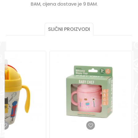
Poruka
BAM, cijena dostave je 9 BAM.
POMOĆ PRI KUPOVINI
Za više informacija,
pomoć i porudžbine
+387 656-72209
SLIČNI PROIZVODI
Radno vreme
Pon-Subota: 09:00-
15:00h
POŠALJI
Pišite nam
aksaonlinebih@aksabih.ba