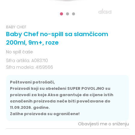
BABY CHEF
Baby Chef no-spill sa slamčicom
200ml, 9m+, roze
No spill čaše
Šifra artikla:
A083710
Šifra modela:
4159566
Poštovani potrošači,
Proizvodi koji su obeleženi SUPER POVOLJNO su
proizvodi za koje Aksa garantuje da cijene istih
označenih proizvoda neće biti povećavane do
11.09.2026. godine.
Zalihe proizvoda su ograničene!
Obavijesti me o sniženju