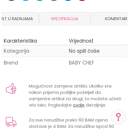
OST U RADNJAMA
SPECIFIKACIJA
KOMENTARI
Karakteristika
Vrijednost
Kategorija
No spill čaše
Brend
BABY CHEF
Ime/Nadimak
Mogućnost zamjene artikla. Ukoliko ste
nakon prijema pošiljke poželjeli da
Email
zamjenite artikal za drugi, to možete učiniti
vrlo lako. Pogledajte
ovdje
detaljnije.
Za sve narudžbe preko 60 BAM cijena
dostave je 4 BAM. Za narudžbe ispod 60