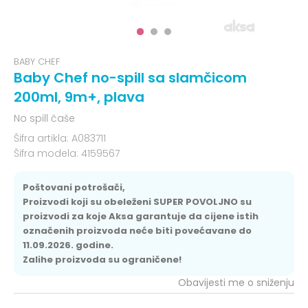
BABY CHEF
Baby Chef no-spill sa slamčicom
200ml, 9m+, plava
No spill čaše
Šifra artikla:
A083711
Šifra modela:
4159567
Poštovani potrošači,
Proizvodi koji su obeleženi SUPER POVOLJNO su
proizvodi za koje Aksa garantuje da cijene istih
označenih proizvoda neće biti povećavane do
11.09.2026. godine.
Zalihe proizvoda su ograničene!
Obavijesti me o sniženju