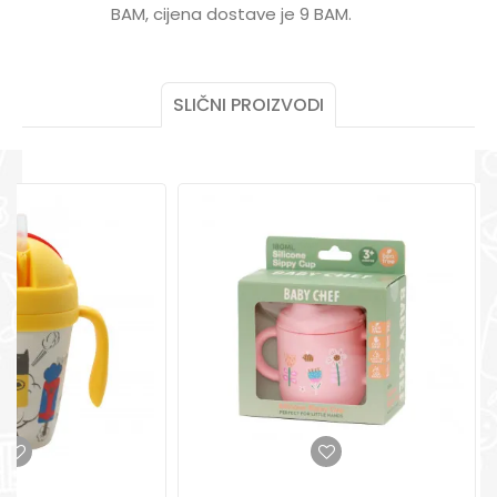
Poruka
BAM, cijena dostave je 9 BAM.
POMOĆ PRI KUPOVINI
Za više informacija,
pomoć i porudžbine
+387 656-72209
SLIČNI PROIZVODI
Radno vreme
Pon-Subota: 09:00-
15:00h
POŠALJI
Pišite nam
aksaonlinebih@aksabih.ba