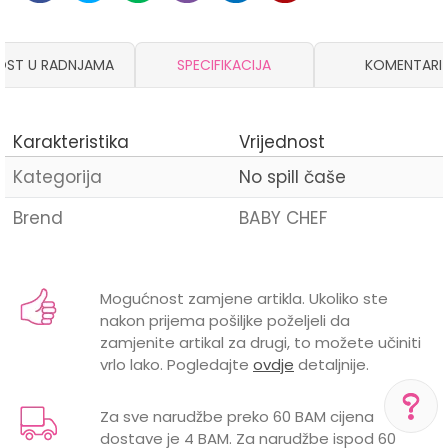
OST U RADNJAMA
SPECIFIKACIJA
KOMENTARI
Karakteristika
Vrijednost
Kategorija
No spill čaše
Brend
BABY CHEF
Ime/Nadimak
Mogućnost zamjene artikla. Ukoliko ste
nakon prijema pošiljke poželjeli da
Email
zamjenite artikal za drugi, to možete učiniti
vrlo lako. Pogledajte
ovdje
detaljnije.
Za sve narudžbe preko 60 BAM cijena
dostave je 4 BAM. Za narudžbe ispod 60