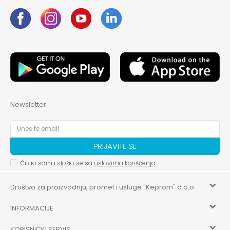
Newsletter
PRIJAVITE SE
Čitao sam i složio se sa
uslovima korišćenja
Društvo za proizvodnju, promet i usluge "Keprom" d.o.o.
INFORMACIJE
HILANDARSKA 32, ISTOČNO NOVO SARAJEVO, ISTOČNO
SARAJEVO
KORISNIČKI SERVIS