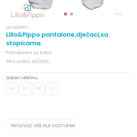
LILLO&PIPPO
Lillo&Pippo pantalone,dječaci,sa
stopicama
Pantalonice za bebe
Šifra artikla:
A031835
Izaberi veličinu:
56
62
68
74
PROIZVOD VIŠE NIJE DOSTUPAN