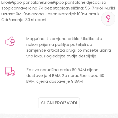
Lillo&Pippo pantaloneLillo&Pippo pantalone,dječaci,sa
stopicamaveličina 74 bez stopicaVeličina: 56-74Pol: Muški
Uzrast: 0M-9MSezona: Jesen Materijal: 100%Pamuk
Održavanje: 30 stepeni
Karakteristika
Vrijednost
Ime/Nadimak
POMOĆ PRI KUPOVINI
Kategorija
Pantalonice za bebe
Mogućnost zamjene artikla. Ukoliko ste
Za više informacija,
nakon prijema pošiljke poželjeli da
Brend
LILLO&PIPPO
pomoć i porudžbine
Email
zamjenite artikal za drugi, to možete učiniti
+387 656-72209
vrlo lako. Pogledajte
ovdje
detaljnije.
0 mjeseci, 3 mjeseci, 6 mjeseci, 9
Radno vreme
GODINE
mjeseci
Pon-Subota: 09:00-
15:00h
Za sve narudžbe preko 60 BAM cijena
POL
MUŠKI
dostave je 4 BAM. Za narudžbe ispod 60
Poruka
BAM, cijena dostave je 9 BAM.
Pišite nam
aksaonlinebih@aksabih.ba
SLIČNI PROIZVODI