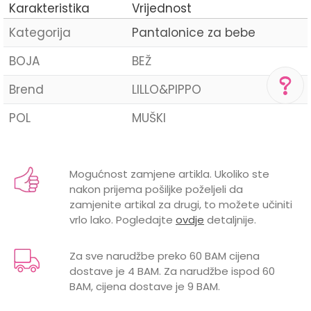
Karakteristika
Vrijednost
Kategorija
Pantalonice za bebe
BOJA
BEŽ
Brend
LILLO&PIPPO
POL
MUŠKI
POMOĆ PRI KUPOVINI
Za više informacija,
Ime/Nadimak
pomoć i porudžbine
+387 656-72209
Mogućnost zamjene artikla. Ukoliko ste
nakon prijema pošiljke poželjeli da
Radno vreme
Email
zamjenite artikal za drugi, to možete učiniti
Pon-Subota: 09:00-
15:00h
vrlo lako. Pogledajte
ovdje
detaljnije.
Pišite nam
Za sve narudžbe preko 60 BAM cijena
aksaonlinebih@aksabih.ba
dostave je 4 BAM. Za narudžbe ispod 60
Poruka
BAM, cijena dostave je 9 BAM.