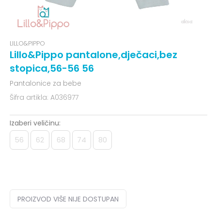
LILLO&PIPPO
Lillo&Pippo pantalone,dječaci,bez
stopica,56-56 56
Pantalonice za bebe
Šifra artikla:
A036977
Izaberi veličinu:
56
62
68
74
80
PROIZVOD VIŠE NIJE DOSTUPAN