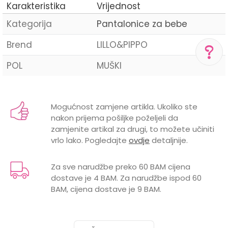
Karakteristika
Vrijednost
Kategorija
Pantalonice za bebe
Brend
LILLO&PIPPO
POL
MUŠKI
POMOĆ PRI KUPOVINI
Ime/Nadimak
Za više informacija,
pomoć i porudžbine
Mogućnost zamjene artikla. Ukoliko ste
+387 656-72209
nakon prijema pošiljke poželjeli da
Email
zamjenite artikal za drugi, to možete učiniti
Radno vreme
vrlo lako. Pogledajte
Pon-Subota: 09:00-
ovdje
detaljnije.
15:00h
Za sve narudžbe preko 60 BAM cijena
Pišite nam
dostave je 4 BAM. Za narudžbe ispod 60
Poruka
aksaonlinebih@aksabih.ba
BAM, cijena dostave je 9 BAM.