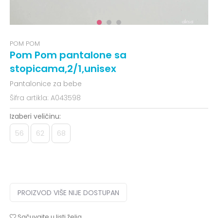
POM POM
Pom Pom pantalone sa
stopicama,2/1,unisex
Pantalonice za bebe
Šifra artikla:
A043598
Izaberi veličinu:
56
62
68
PROIZVOD VIŠE NIJE DOSTUPAN
Sačuvajte u listi želja