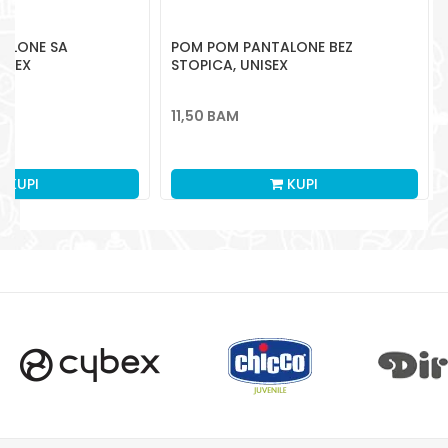
aksaonlinebih@aksabih.ba
ALONE SA
POM POM PANTALONE BEZ
ISEX
STOPICA, UNISEX
11,50
BAM
KUPI
KUPI