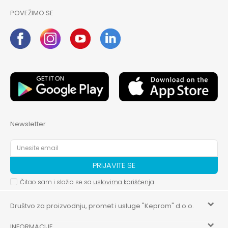
POVEŽIMO SE
Newsletter
PRIJAVITE SE
Čitao sam i složio se sa
uslovima korišćenja
Društvo za proizvodnju, promet i usluge "Keprom" d.o.o.
INFORMACIJE