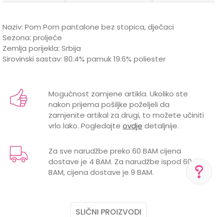
Naziv: Pom Pom pantalone bez stopica, dječaci
Sezona: proljeće
Zemlja porijekla: Srbija
Sirovinski sastav: 80.4% pamuk 19.6% poliester
Karakteristika
Vrijednost
Ime/Nadimak
Kategorija
Pantalonice za bebe
Mogućnost zamjene artikla. Ukoliko ste
nakon prijema pošiljke poželjeli da
Brend
POM POM
Email
zamjenite artikal za drugi, to možete učiniti
vrlo lako. Pogledajte
ovdje
detaljnije.
Za sve narudžbe preko 60 BAM cijena
dostave je 4 BAM. Za narudžbe ispod 60
Poruka
BAM, cijena dostave je 9 BAM.
POMOĆ PRI KUPOVINI
SLIČNI PROIZVODI
Za više informacija,