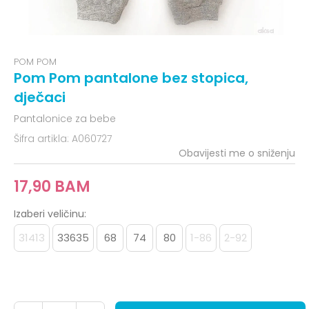
POM POM
Pom Pom pantalone bez stopica,
dječaci
Pantalonice za bebe
Šifra artikla:
A060727
Obavijesti me o sniženju
17,90
BAM
Izaberi veličinu:
31413
33635
68
74
80
1-86
2-92