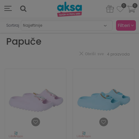
0
0
Filteri
Sortiraj
Papuče
4
proizvoda
Obriši sve