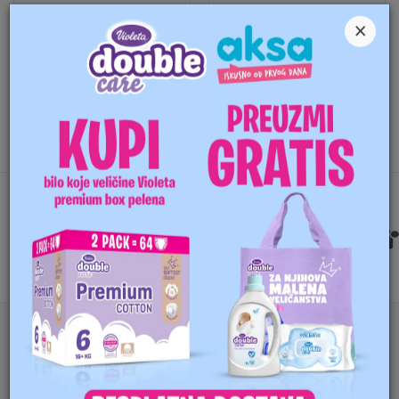
×
KUPI
KUPI
UPOREĐIVANJE
FILTERI PROIZVODA
POVEŽIMO SE