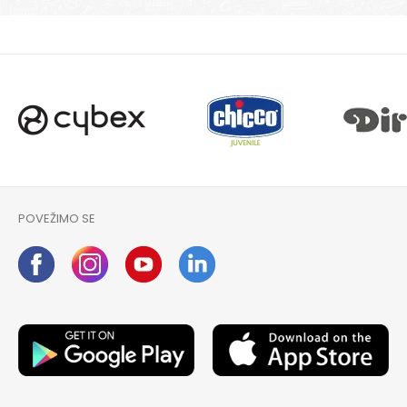
POŠALJI
POVEŽIMO SE