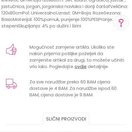
jastučnica, jorgan, jorganska navlaka i donji čaršafVeličina:
120x80cmPol: UniverzalnoUzrast: 0M+Boja: RozeSezona:
BasicMaterijal: 100%pamuk, punjenje 100%PESPranje: 40
stepeniSkupljanja: 4% po dužini i širini
Karakteristika
Vrijednost
Ime/Nadimak
POMOĆ PRI KUPOVINI
Kategorija
Posteljine
Mogućnost zamjene artikla. Ukoliko ste
Za više informacija,
nakon prijema pošiljke poželjeli da
pomoć i porudžbine
BOJA
ROZE/CIKLAMA
Email
+387 656-72209
zamjenite artikal za drugi, to možete učiniti
vrlo lako. Pogledajte
ovdje
detaljnije.
Brend
LILLO&PIPPO
Radno vreme
Pon-Subota: 09:00-
15:00h
DIMENZIJE
80X120CM
Za sve narudžbe preko 60 BAM cijena
dostave je 4 BAM. Za narudžbe ispod 60
MATERIJAL
PAMUK
Poruka
Pišite nam
BAM, cijena dostave je 9 BAM.
aksaonlinebih@aksabih.ba
POL
ŽENSKI
SLIČNI PROIZVODI