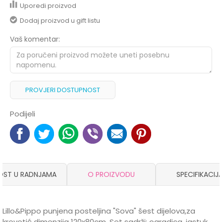
Uporedi proizvod
Dodaj proizvod u gift listu
Vaš komentar:
PROVJERI DOSTUPNOST
Podijeli
OST U RADNJAMA
O PROIZVODU
SPECIFIKACIJ
Lillo&Pippo punjena posteljina "Sova" šest dijelova,za
krevetić dimenzija 120x80cm. Set sadrži: ogradica, jastuk ,