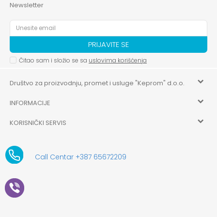
Newsletter
PRIJAVITE SE
Čitao sam i složio se sa
uslovima korišćenja
Društvo za proizvodnju, promet i usluge "Keprom" d.o.o.
INFORMACIJE
HILANDARSKA 32, ISTOČNO NOVO SARAJEVO, ISTOČNO
SARAJEVO
KORISNIČKI SERVIS
O nama
+387 656-72209
Uslovi korišćenja i prodaje
aksaonlinebih@aksabih.ba
Zaposlenje
Call Centar +387 65672209
5514802214205743
Politika privatnosti
Novosti
4403315730009
61-01-0052-11
Kako kupiti
Saradnja
11079253
Načini plaćanja