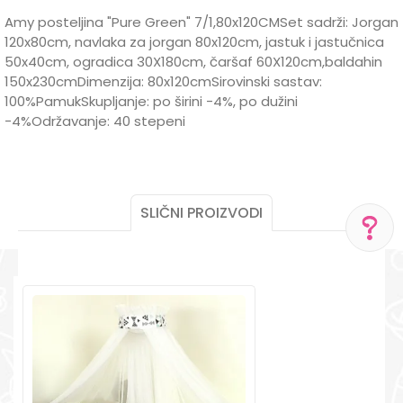
Amy posteljina "Pure Green" 7/1,80x120CMSet sadrži: Jorgan
120x80cm, navlaka za jorgan 80x120cm, jastuk i jastučnica
50x40cm, ogradica 30X180cm, čaršaf 60X120cm,baldahin
150x230cmDimenzija: 80x120cmSirovinski sastav:
100%PamukSkupljanje: po širini -4%, po dužini
-4%Održavanje: 40 stepeni
Karakteristika
Vrijednost
Ime/Nadimak
Kategorija
Posteljine
Brend
AMY
SLIČNI PROIZVODI
Email
DIMENZIJE
80X120CM
POMOĆ PRI KUPOVINI
POL
MUŠKI
Za više informacija,
pomoć i porudžbine
Poruka
+387 656-72209
Radno vreme
Pon-Subota: 09:00-
15:00h