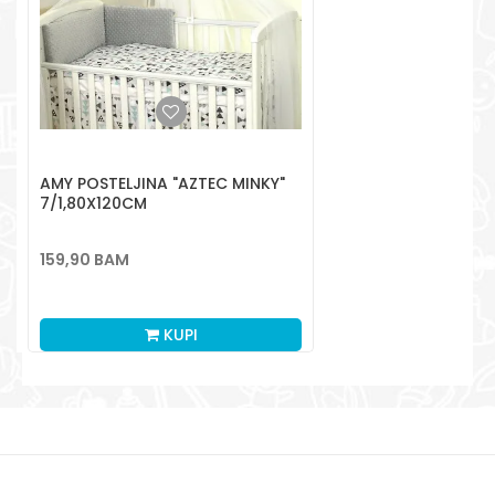
Pišite nam
POŠALJI
aksaonlinebih@aksabih.ba
AMY POSTELJINA "AZTEC MINKY"
7/1,80X120CM
159,90
BAM
KUPI