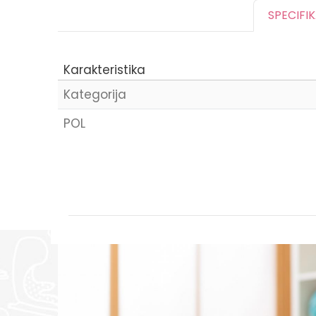
SPECIFI
Karakteristika
Kategorija
POL
Ime/Nadimak
Poruka