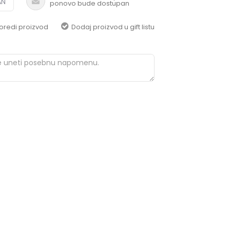
AN
ponovo bude dostupan
pomoć i porudžbine
+387 656-72209
oredi proizvod
Dodaj proizvod u gift listu
Radno vreme
Pon-Subota: 09:00-
15:00h
Pišite nam
aksaonlinebih@aksabih.ba