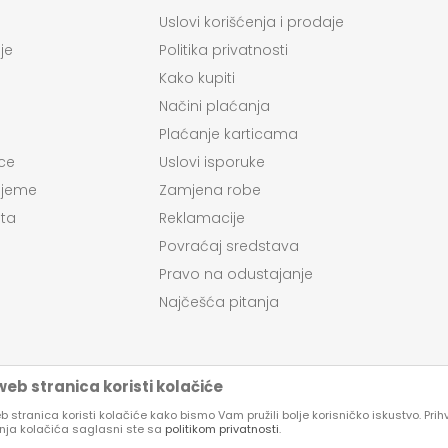
Uslovi korišćenja i prodaje
je
Politika privatnosti
Kako kupiti
Načini plaćanja
Plaćanje karticama
ce
Uslovi isporuke
ijeme
Zamjena robe
ta
Reklamacije
Povraćaj sredstava
Pravo na odustajanje
Najčešća pitanja
eb stranica koristi kolačiće
 stranica koristi kolačiće kako bismo Vam pružili bolje korisničko iskustvo. Pri
enja kolačića saglasni ste sa
politikom privatnosti
.