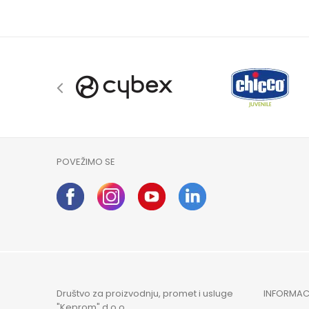
POVEŽIMO SE
Društvo za proizvodnju, promet i usluge
INFORMAC
"Keprom" d.o.o.