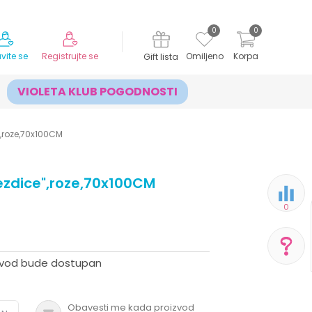
MOGUĆNOST ISPORUKE ZA 24H!
0
0
avite se
Registrujte se
Omiljeno
Korpa
Gift lista
VIOLETA KLUB POGODNOSTI
",roze,70x100CM
ezdice",roze,70x100CM
0
zvod bude dostupan
POMOĆ PRI KUPOVINI
Za više informacija,
Obavesti me kada proizvod