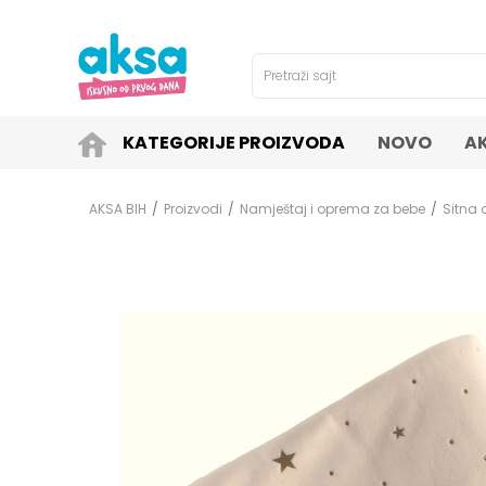
4H!
SIGURNO PLAĆANJE PLATNIM KARTICAMA!
Pretraži sajt
KATEGORIJE PROIZVODA
NOVO
A
AKSA BIH
Proizvodi
Namještaj i oprema za bebe
Sitna 