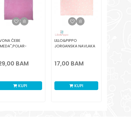
IVONA ĆEBE
LILLO&PIPPO
"MEDA",POLAR-
JORGANSKA NAVLAKA
SOFT,ROZE,80X100CM
TROUGLOVI-KAJSIJA 8-
ORANŽ/KAJSIJA
29,00
BAM
17,00
BAM
KUPI
KUPI