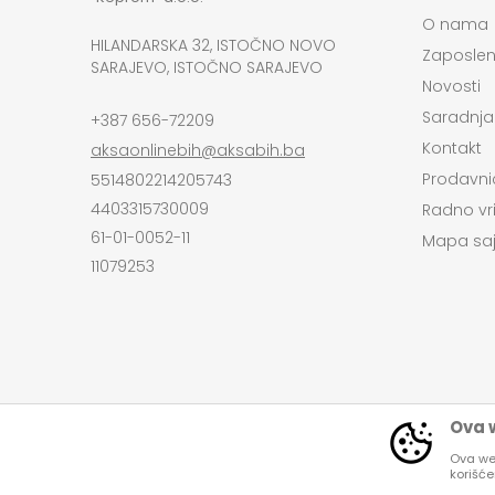
O nama
HILANDARSKA 32, ISTOČNO NOVO
Zaposlen
SARAJEVO, ISTOČNO SARAJEVO
Novosti
Saradnja
+387 656-72209
Kontakt
aksaonlinebih@aksabih.ba
Prodavni
5514802214205743
4403315730009
Radno vr
61-01-0052-11
Mapa saj
11079253
Ova w
Ova web
korišć