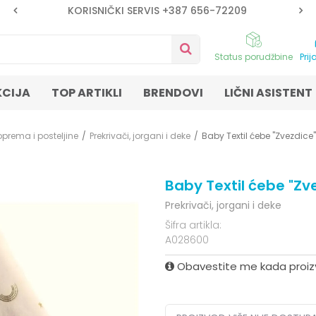
KORISNIČKI SERVIS +387 656-72209
Status porudžbine
Prij
KCIJA
TOP ARTIKLI
BRENDOVI
LIČNI ASISTENT
oprema i posteljine
Prekrivači, jorgani i deke
Baby Textil ćebe "Zvezdice
Baby Textil ćebe "Zv
Prekrivači, jorgani i deke
Šifra artikla:
A028600
Obavestite me kada proi