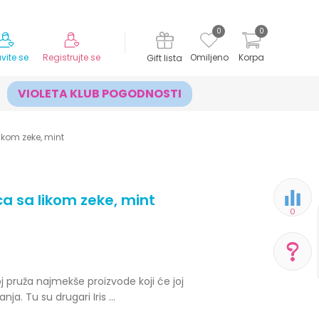
MOGUĆNOST ISPORUKE ZA 24H!
0
0
avite se
Registrujte se
Omiljeno
Korpa
Gift lista
VIOLETA KLUB POGODNOSTI
ikom zeke, mint
a sa likom zeke, mint
0
oj pruža najmekše proizvode koji će joj
POMOĆ PRI KUPOVINI
nja. Tu su drugari Iris
...
Za više informacija,