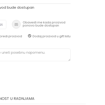
pomoć i porudžbine
+387 656-72209
zvod bude dostupan
Radno vreme
Pon-Subota: 09:00-
Obavesti me kada proizvod
15:00h
AN
ponovo bude dostupan
Pišite nam
oredi proizvod
Dodaj proizvod u gift listu
aksaonlinebih@aksabih.ba
NOST U RADNJAMA