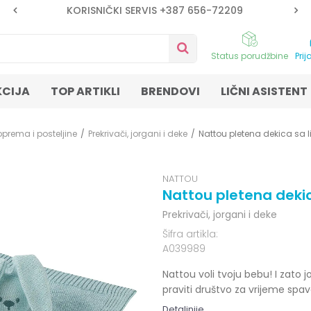
KORISNIČKI SERVIS +387 656-72209
Status porudžbine
Prij
KCIJA
TOP ARTIKLI
BRENDOVI
LIČNI ASISTENT
oprema i posteljine
Prekrivači, jorgani i deke
Nattou pletena dekica sa l
NATTOU
Nattou pletena dekic
Prekrivači, jorgani i deke
Šifra artikla:
A039989
Nattou voli tvoju bebu! I zato j
praviti društvo za vrijeme spava
Detaljnije