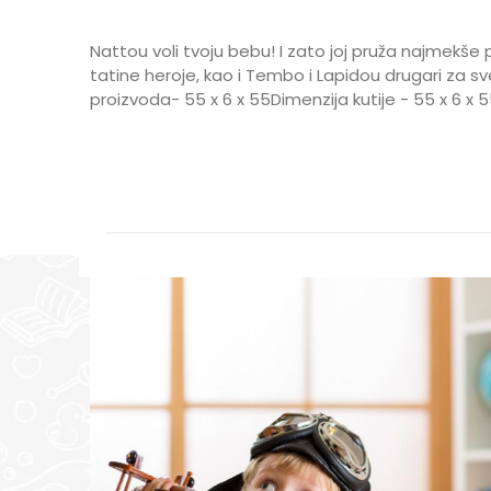
Nattou voli tvoju bebu! I zato joj pruža najmekše pr
tatine heroje, kao i Tembo i Lapidou drugari za s
proizvoda- 55 x 6 x 55Dimenzija kutije - 55 x 6 x 
Karakteristika
Ime/Nadimak
Kategorija
Brend
GODINE
Poruka
POL
POŠALJI