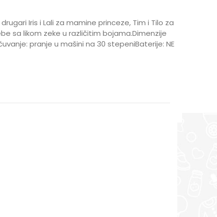
rugari Iris i Lali za mamine princeze, Tim i Tilo za
ebe sa likom zeke u različitim bojama.Dimenzije
čuvanje: pranje u mašini na 30 stepeniBaterije: NE