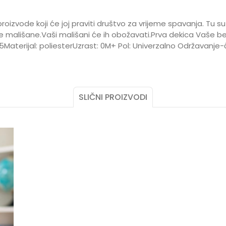
oizvode koji će joj praviti društvo za vrijeme spavanja. Tu su d
ve mališane.Vaši mališani će ih obožavati.Prva dekica Vaše b
55Materijal: poliesterUzrast: 0M+ Pol: Univerzalno Održavanje-
Vrijednost
Email
Prekrivači, jorgani i deke
NATTOU
SLIČNI PROIZVODI
0 mjeseci
UNISEX