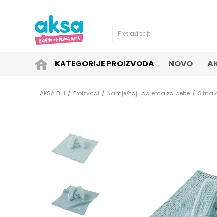
4H!
SIGURNO PLAĆANJE PLATNIM KARTICAMA!
Pretraži sajt
KATEGORIJE PROIZVODA
NOVO
A
AKSA BIH
Proizvodi
Namještaj i oprema za bebe
Sitna 