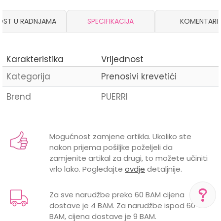
OST U RADNJAMA
SPECIFIKACIJA
KOMENTARI
Karakteristika
Vrijednost
Kategorija
Prenosivi krevetići
Brend
PUERRI
Ime/Nadimak
Mogućnost zamjene artikla. Ukoliko ste
nakon prijema pošiljke poželjeli da
Email
zamjenite artikal za drugi, to možete učiniti
vrlo lako. Pogledajte
ovdje
detaljnije.
Za sve narudžbe preko 60 BAM cijena
dostave je 4 BAM. Za narudžbe ispod 60
Poruka
BAM, cijena dostave je 9 BAM.