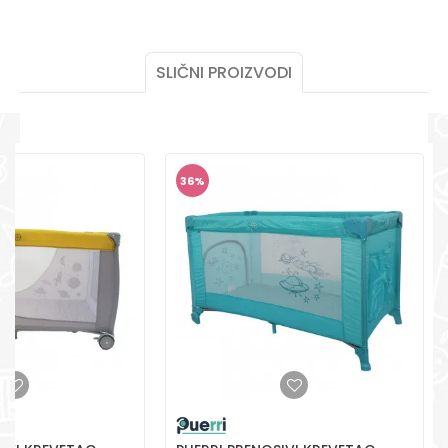
POMOĆ PRI KUPOVINI
Za više informacija,
pomoć i porudžbine
+387 656-72209
SLIČNI PROIZVODI
Radno vreme
Pon-Subota: 09:00-
POŠALJI
15:00h
36
%
Pišite nam
aksaonlinebih@aksabih.ba