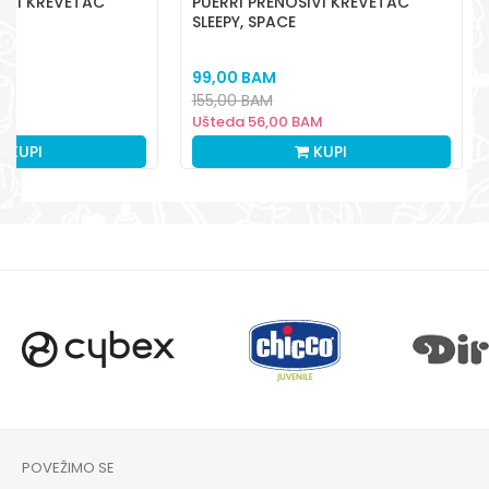
IVI KREVETAC
PUERRI PRENOSIVI KREVETAC
SLEEPY, SPACE
99,00
BAM
155,00
BAM
Ušteda
56,00
BAM
KUPI
KUPI
POVEŽIMO SE