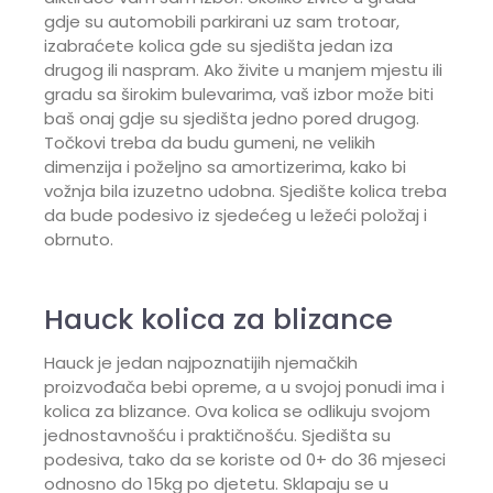
gdje su automobili parkirani uz sam trotoar,
izabraćete kolica gde su sjedišta jedan iza
drugog ili naspram. Ako živite u manjem mjestu ili
gradu sa širokim bulevarima, vaš izbor može biti
baš onaj gdje su sjedišta jedno pored drugog.
Točkovi treba da budu gumeni, ne velikih
dimenzija i poželjno sa amortizerima, kako bi
vožnja bila izuzetno udobna. Sjedište kolica treba
da bude podesivo iz sjedećeg u ležeći položaj i
obrnuto.
Hauck kolica za blizance
Hauck je jedan najpoznatijih njemačkih
proizvođača bebi opreme, a u svojoj ponudi ima i
kolica za blizance. Ova kolica se odlikuju svojom
jednostavnošću i praktičnošću. Sjedišta su
podesiva, tako da se koriste od 0+ do 36 mjeseci
odnosno do 15kg po djetetu. Sklapaju se u