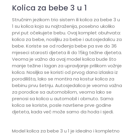
Kolica za bebe 3 u 1
Stručnim jezikom trio sistem ili kolica za bebe 3 u
1 su kolica koja su najtraženija, posebno ukoliko
prvi put očekujete bebu. Ovaj komplet obuhvata:
kolica za bebe, nosiljku za bebe i autosjedalicu za
bebe. Koriste se od rođenja bebe pa sve do 36
mjeseci starosti djeteta ili do 15kg težine djeteta.
Veoma je važno da ovaj model kolica bude što
manje težine i lagan za upravljanje prilikom vožnje
kolica. Nosiljka se koristi od prvog dana izlaska iz
porodilišta, lako se montira na kostur kolica za
bebinu prvu šetnju. Autosjedalica je veoma važna
za porodice sa automobilom, veoma lako se
prenosi sa kolica u automobil i obrnuto. Sama
kolica se koriste, posle navršene prve godine
djeteta, kada već može samo da hoda i sjedi.
Model kolica za bebe 3 u 1 je idealno i kompletno