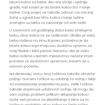
izbora kolica za bebe. Ako ste sitnije i nježnije
građe, naš savjet je da birate kolica što manje
težine. Ovaj savjet se takođe odnosi i na vas koji
živite u zgradi bez lifta. Kolica manje težine
značajno su lakša za rukovanje od onih težih.
U zavisnosti od godišnjeg doba kada očekujete
bebu, izbor kolica će se razlikovati. Ukoliko je vaša
beba rođena na zimu ili jesen, potrebno je da
birate kolica koja imaju svu dodatnu opremu za
ovaj hladan i kišni period. Naravno, ako je vaša
beba rođena u ljetnim mjesecima, nećete imati
potrebe za dodatnom opremom, barem ne u
samom početku.
Na dimenziju, vrstu i broj točkova takođe obratite
pažnju. Gumeni točkovi su udobniji za vožnju i lakši
za savladavanje prepreka na putu. Veliki točkovi
takođe doprinose udobnosti vožnje, ali mogu da
vam zadaju problem prilikom sklapanja kolica i
traže veći prostor za skladištenje. Kolica sa tri
točka su mobilnija, ali su kolica sa četiri točka