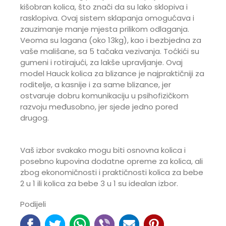
kišobran kolica, što znači da su lako sklopiva i
rasklopiva. Ovaj sistem sklapanja omogućava i
zauzimanje manje mjesta prilikom odlaganja.
Veoma su lagana (oko 13kg), kao i bezbjedna za
vaše mališane, sa 5 tačaka vezivanja. Toćkići su
gumeni i rotirajući, za lakše upravljanje. Ovaj
model Hauck kolica za blizance je najpraktičniji za
roditelje, a kasnije i za same blizance, jer
ostvaruje dobru komunikaciju u psihofizičkom
razvoju međusobno, jer sjede jedno pored
drugog.
Vaš izbor svakako mogu biti osnovna kolica i
posebno kupovina dodatne opreme za kolica, ali
zbog ekonomičnosti i praktičnosti kolica za bebe
2 u 1 ili kolica za bebe 3 u 1 su idealan izbor.
Podijeli