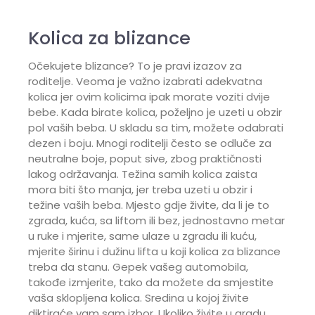
Kolica za blizance
Očekujete blizance? To je pravi izazov za
roditelje. Veoma je važno izabrati adekvatna
kolica jer ovim kolicima ipak morate voziti dvije
bebe. Kada birate kolica, poželjno je uzeti u obzir
pol vaših beba. U skladu sa tim, možete odabrati
dezen i boju. Mnogi roditelji često se odluče za
neutralne boje, poput sive, zbog praktičnosti
lakog održavanja. Težina samih kolica zaista
mora biti što manja, jer treba uzeti u obzir i
težine vaših beba. Mjesto gdje živite, da li je to
zgrada, kuća, sa liftom ili bez, jednostavno metar
u ruke i mjerite, same ulaze u zgradu ili kuću,
mjerite širinu i dužinu lifta u koji kolica za blizance
treba da stanu. Gepek vašeg automobila,
takođe izmjerite, tako da možete da smjestite
vaša sklopljena kolica. Sredina u kojoj živite
diktiraće vam sam izbor. Ukoliko živite u gradu