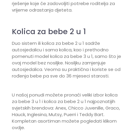
rješenje koje će zadovoljiti potrebe roditelja za
vrijeme odrastanja djeteta.
Kolica za bebe 2 u 1
Duo sistem ili kolica za bebe 2 u 1 sadrže
autosjedalicu i sama kolica, kao i prethodno
pomenuti model kolica za bebe 3 u 1, samo što je
ovaj model bez nosiljke. Nosiljku zamjenjuje
autosjedalica. Veoma su praktična i koriste se od
rođenja bebe pa sve do 36 mjeseci starosti.
U našoj ponudi možete pronaći veliki izbor kolica
za bebe 3 u 1 i kolica za bebe 2 u 1 najpoznatijih
svjetskih brendova: Anex, Chicco Juvenille, Graco,
Hauck, Inglesina, Mutsy, Puerri i Teddy Bart.
Kompletan asortiman možete pogledati klikom
ovdje.