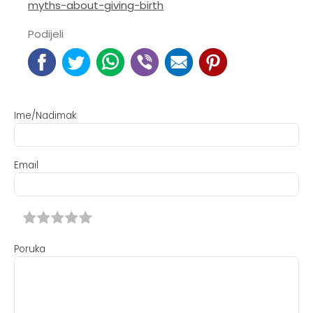
myths-about-giving-birth
Podijeli
Ime/Nadimak
Email
Poruka