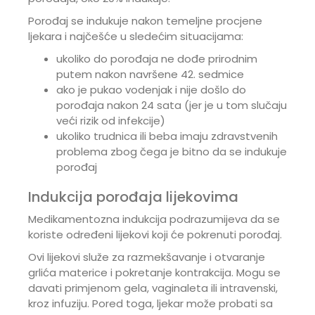
Porođaj se indukuje nakon temeljne procjene
ljekara i najčešće u sledećim situacijama:
ukoliko do porođaja ne dođe prirodnim
putem nakon navršene 42. sedmice
ako je pukao vodenjak i nije došlo do
porođaja nakon 24 sata (jer je u tom slučaju
veći rizik od infekcije)
ukoliko trudnica ili beba imaju zdravstvenih
problema zbog čega je bitno da se indukuje
porođaj
Indukcija porođaja lijekovima
Medikamentozna indukcija podrazumijeva da se
koriste određeni lijekovi koji će pokrenuti porođaj.
Ovi lijekovi služe za razmekšavanje i otvaranje
grlića materice i pokretanje kontrakcija. Mogu se
davati primjenom gela, vaginaleta ili intravenski,
kroz infuziju. Pored toga, ljekar može probati sa