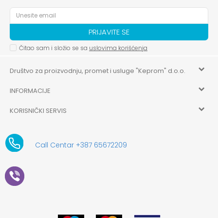
PRIJAVITE SE
Čitao sam i složio se sa
uslovima korišćenja
Društvo za proizvodnju, promet i usluge "Keprom" d.o.o.
INFORMACIJE
HILANDARSKA 32, ISTOČNO NOVO SARAJEVO, ISTOČNO
SARAJEVO
KORISNIČKI SERVIS
O nama
+387 656-72209
Uslovi korišćenja i prodaje
aksaonlinebih@aksabih.ba
Zaposlenje
Call Centar +387 65672209
5514802214205743
Politika privatnosti
Novosti
4403315730009
61-01-0052-11
Kako kupiti
Saradnja
11079253
Načini plaćanja
Kontakt