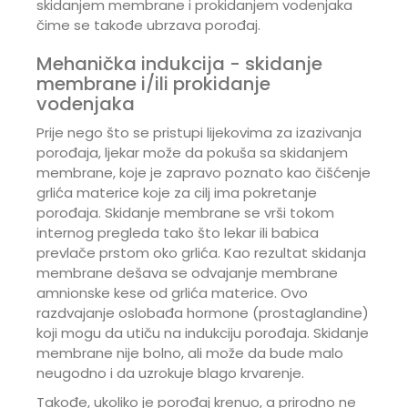
skidanjem membrane i prokidanjem vodenjaka
čime se takođe ubrzava porođaj.
Mehanička indukcija - skidanje
membrane i/ili prokidanje
vodenjaka
Prije nego što se pristupi lijekovima za izazivanja
porođaja, ljekar može da pokuša sa skidanjem
membrane, koje je zapravo poznato kao čišćenje
grlića materice koje za cilj ima pokretanje
porođaja. Skidanje membrane se vrši tokom
internog pregleda tako što lekar ili babica
prevlače prstom oko grlića. Kao rezultat skidanja
membrane dešava se odvajanje membrane
amnionske kese od grlića materice. Ovo
razdvajanje oslobađa hormone (prostaglandine)
koji mogu da utiču na indukciju porođaja. Skidanje
membrane nije bolno, ali može da bude malo
neugodno i da uzrokuje blago krvarenje.
Takođe, ukoliko je porođaj krenuo, a prirodno ne