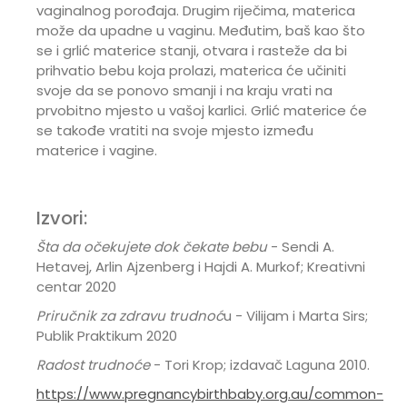
vaginalnog porođaja. Drugim riječima, materica
može da upadne u vaginu. Međutim, baš kao što
se i grlić materice stanji, otvara i rasteže da bi
prihvatio bebu koja prolazi, materica će učiniti
svoje da se ponovo smanji i na kraju vrati na
prvobitno mjesto u vašoj karlici. Grlić materice će
se takođe vratiti na svoje mjesto između
materice i vagine.
Izvori:
Šta da očekujete dok čekate bebu
- Sendi A.
Hetavej, Arlin Ajzenberg i Hajdi A. Murkof; Kreativni
centar 2020
Priručnik za zdravu trudnoć
u - Vilijam i Marta Sirs;
Publik Praktikum 2020
Radost trudnoće
- Tori Krop; izdavač Laguna 2010.
https://www.pregnancybirthbaby.org.au/common-