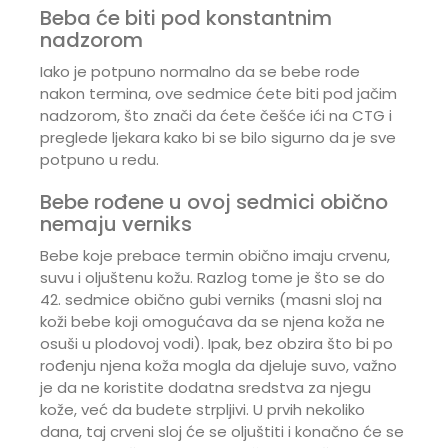
Beba će biti pod konstantnim
nadzorom
Iako je potpuno normalno da se bebe rode
nakon termina, ove sedmice ćete biti pod jačim
nadzorom, što znači da ćete češće ići na CTG i
preglede ljekara kako bi se bilo sigurno da je sve
potpuno u redu.
Bebe rođene u ovoj sedmici obično
nemaju verniks
Bebe koje prebace termin obično imaju crvenu,
suvu i oljuštenu kožu. Razlog tome je što se do
42. sedmice obično gubi verniks (masni sloj na
koži bebe koji omogućava da se njena koža ne
osuši u plodovoj vodi). Ipak, bez obzira što bi po
rođenju njena koža mogla da djeluje suvo, važno
je da ne koristite dodatna sredstva za njegu
kože, već da budete strpljivi. U prvih nekoliko
dana, taj crveni sloj će se oljuštiti i konačno će se