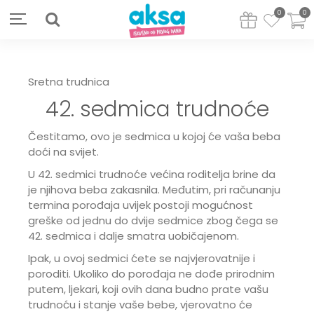
0
0
Sretna trudnica
42. sedmica trudnoće
Čestitamo, ovo je sedmica u kojoj će vaša beba
doći na svijet.
U 42. sedmici trudnoće većina roditelja brine da
je njihova beba zakasnila. Međutim, pri računanju
termina porođaja uvijek postoji mogućnost
greške od jednu do dvije sedmice zbog čega se
42. sedmica i dalje smatra uobičajenom.
Ipak, u ovoj sedmici ćete se najvjerovatnije i
poroditi. Ukoliko do porođaja ne dođe prirodnim
putem, ljekari, koji ovih dana budno prate vašu
trudnoću i stanje vaše bebe, vjerovatno će