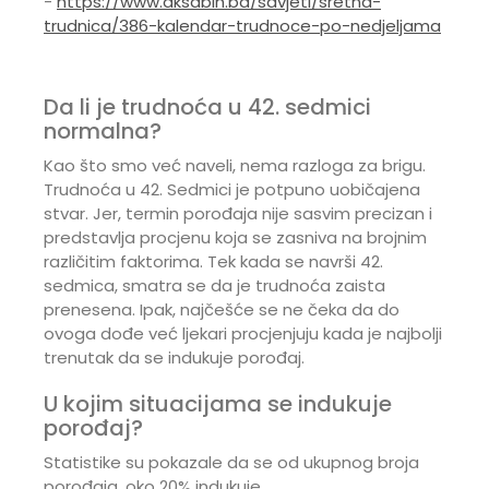
-
https://www.aksabih.ba/savjeti/sretna-
trudnica/386-kalendar-trudnoce-po-nedjeljama
Da li je trudnoća u 42. sedmici
normalna?
Kao što smo već naveli, nema razloga za brigu.
Trudnoća u 42. Sedmici je potpuno uobičajena
stvar. Jer, termin porođaja nije sasvim precizan i
predstavlja procjenu koja se zasniva na brojnim
različitim faktorima. Tek kada se navrši 42.
sedmica, smatra se da je trudnoća zaista
prenesena. Ipak, najčešće se ne čeka da do
ovoga dođe već ljekari procjenjuju kada je najbolji
trenutak da se indukuje porođaj.
U kojim situacijama se indukuje
porođaj?
Statistike su pokazale da se od ukupnog broja
porođaja, oko 20% indukuje.