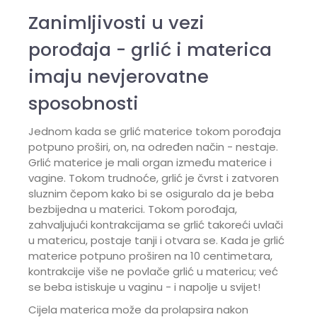
Zanimljivosti u vezi
porođaja - grlić i materica
imaju nevjerovatne
sposobnosti
Jednom kada se grlić materice tokom porođaja
potpuno proširi, on, na određen način - nestaje.
Grlić materice je mali organ između materice i
vagine. Tokom trudnoće, grlić je čvrst i zatvoren
sluznim čepom kako bi se osiguralo da je beba
bezbijedna u materici. Tokom porođaja,
zahvaljujući kontrakcijama se grlić takoreći uvlači
u matericu, postaje tanji i otvara se. Kada je grlić
materice potpuno proširen na 10 centimetara,
kontrakcije više ne povlače grlić u matericu; već
se beba istiskuje u vaginu - i napolje u svijet!
Cijela materica može da prolapsira nakon