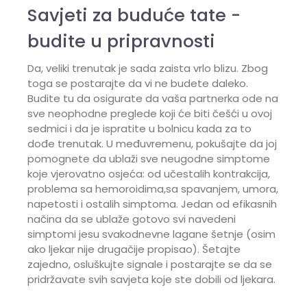
Savjeti za buduće tate -
budite u pripravnosti
Da, veliki trenutak je sada zaista vrlo blizu. Zbog
toga se postarajte da vi ne budete daleko.
Budite tu da osigurate da vaša partnerka ode na
sve neophodne preglede koji će biti češći u ovoj
sedmici i da je ispratite u bolnicu kada za to
dođe trenutak. U međuvremenu, pokušajte da joj
pomognete da ublaži sve neugodne simptome
koje vjerovatno osjeća: od učestalih kontrakcija,
problema sa hemoroidima,sa spavanjem, umora,
napetosti i ostalih simptoma. Jedan od efikasnih
načina da se ublaže gotovo svi navedeni
simptomi jesu svakodnevne lagane šetnje (osim
ako ljekar nije drugačije propisao). Šetajte
zajedno, osluškujte signale i postarajte se da se
pridržavate svih savjeta koje ste dobili od ljekara.