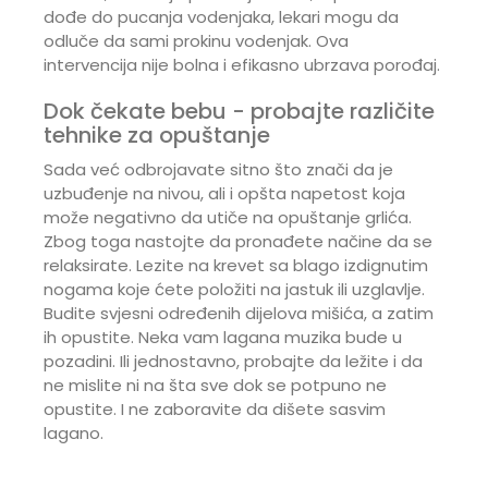
dođe do pucanja vodenjaka, lekari mogu da
odluče da sami prokinu vodenjak. Ova
intervencija nije bolna i efikasno ubrzava porođaj.
Dok čekate bebu - probajte različite
tehnike za opuštanje
Sada već odbrojavate sitno što znači da je
uzbuđenje na nivou, ali i opšta napetost koja
može negativno da utiče na opuštanje grlića.
Zbog toga nastojte da pronađete načine da se
relaksirate. Lezite na krevet sa blago izdignutim
nogama koje ćete položiti na jastuk ili uzglavlje.
Budite svjesni određenih dijelova mišića, a zatim
ih opustite. Neka vam lagana muzika bude u
pozadini. Ili jednostavno, probajte da ležite i da
ne mislite ni na šta sve dok se potpuno ne
opustite. I ne zaboravite da dišete sasvim
lagano.