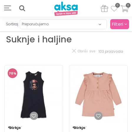
0
0
Filteri
Sortiraj
Suknje i haljine
103
proizvoda
Obriši sve
70
%