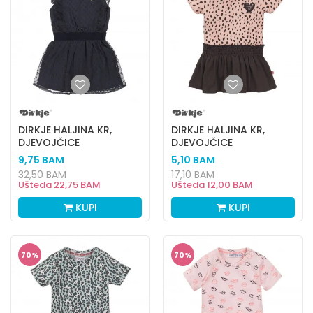
DIRKJE HALJINA KR,
DIRKJE HALJINA KR,
DJEVOJČICE
DJEVOJČICE
9,75
BAM
5,10
BAM
32,50
BAM
17,10
BAM
Ušteda
22,75
BAM
Ušteda
12,00
BAM
KUPI
KUPI
70
%
70
%