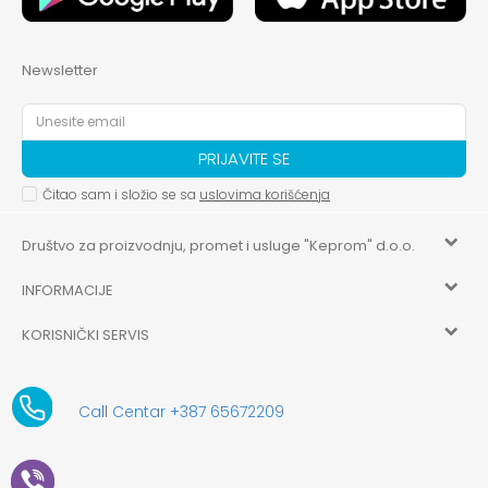
Newsletter
PRIJAVITE SE
Čitao sam i složio se sa
uslovima korišćenja
Društvo za proizvodnju, promet i usluge "Keprom" d.o.o.
INFORMACIJE
HILANDARSKA 32, ISTOČNO NOVO SARAJEVO, ISTOČNO
SARAJEVO
KORISNIČKI SERVIS
O nama
+387 656-72209
Uslovi korišćenja i prodaje
aksaonlinebih@aksabih.ba
Zaposlenje
Call Centar +387 65672209
5514802214205743
Politika privatnosti
Novosti
4403315730009
61-01-0052-11