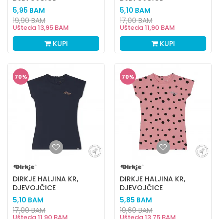
5,95
BAM
5,10
BAM
19,90
BAM
17,00
BAM
Ušteda
13,95
BAM
Ušteda
11,90
BAM
KUPI
KUPI
70
%
70
%
DIRKJE HALJINA KR,
DIRKJE HALJINA KR,
DJEVOJČICE
DJEVOJČICE
5,10
BAM
5,85
BAM
17,00
BAM
19,60
BAM
Ušteda
11,90
BAM
Ušteda
13,75
BAM