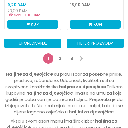
9,20
BAM
18,90
BAM
23,00
BAM
Ušteda
13,80
BAM
KUPI
KUPI
UPOREĐIVANJE
FILTERI PROIZVODA
1
2
3
Haljine za djevojčice
su pravi izbor za posebne prilike,
proslave, rođendane. Udobnost, kvalitet i stil su
svojstvene karakteristike
haljina za djevojčice
.Prilikom
kupovine
haljine za djevojčice
, imajte na umu za koje
godišnje doba vam je potrebna haljina. Preporuka je da
izbjegavate teške materijale na samoj haljini, kako bi se
dijete lagodno osjećalo u
haljini za djevojčice
.
Aksa u svom asortimanu ima širok izbor
haljina za
djevojčice
za sva godišnja doba, za sve uzraste i sve