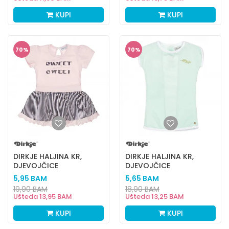
KUPI
KUPI
70
%
70
%
DIRKJE HALJINA KR,
DIRKJE HALJINA KR,
DJEVOJČICE
DJEVOJČICE
5,95
BAM
5,65
BAM
19,90
BAM
18,90
BAM
Ušteda
13,95
BAM
Ušteda
13,25
BAM
KUPI
KUPI