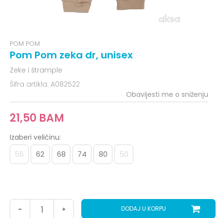
POM POM
Pom Pom zeka dr, unisex
Zeke i štrample
Šifra artikla:
A082522
Obavijesti me o sniženju
21,50
BAM
Izaberi veličinu:
56
62
68
74
80
50
DODAJ U KORPU