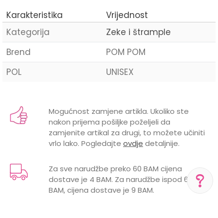
Karakteristika
Vrijednost
Kategorija
Zeke i štrample
Brend
POM POM
POL
UNISEX
Ime/Nadimak
Mogućnost zamjene artikla. Ukoliko ste
nakon prijema pošiljke poželjeli da
Email
zamjenite artikal za drugi, to možete učiniti
vrlo lako. Pogledajte
ovdje
detaljnije.
Za sve narudžbe preko 60 BAM cijena
dostave je 4 BAM. Za narudžbe ispod 60
Poruka
BAM, cijena dostave je 9 BAM.
POMOĆ PRI KUPOVINI