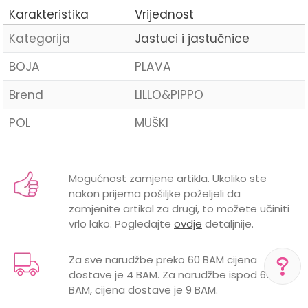
Karakteristika
Vrijednost
Kategorija
Jastuci i jastučnice
BOJA
PLAVA
Brend
LILLO&PIPPO
POL
MUŠKI
Ime/Nadimak
Mogućnost zamjene artikla. Ukoliko ste
nakon prijema pošiljke poželjeli da
Email
zamjenite artikal za drugi, to možete učiniti
vrlo lako. Pogledajte
ovdje
detaljnije.
Za sve narudžbe preko 60 BAM cijena
dostave je 4 BAM. Za narudžbe ispod 60
Poruka
BAM, cijena dostave je 9 BAM.
POMOĆ PRI KUPOVINI