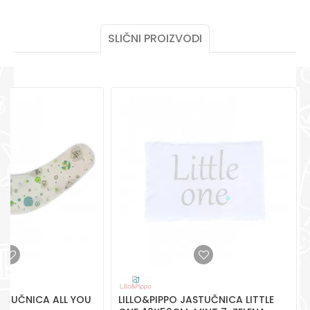
Za više informacija,
pomoć i porudžbine
SLIČNI PROIZVODI
+387 656-72209
Radno vreme
Pon-Subota: 09:00-
POŠALJI
15:00h
Pišite nam
aksaonlinebih@aksabih.ba
ASTUČNICA ALL YOU
LILLO&PIPPO JASTUČNICA LITTLE