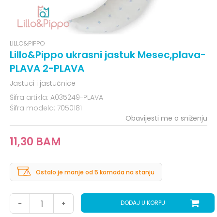
LILLO&PIPPO
Lillo&Pippo ukrasni jastuk Mesec,plava-
PLAVA 2-PLAVA
Jastuci i jastučnice
Šifra artikla:
A035249-PLAVA
Šifra modela:
7050181
Obavijesti me o sniženju
11,30
BAM
Ostalo je manje od 5 komada na stanju
DODAJ U KORPU