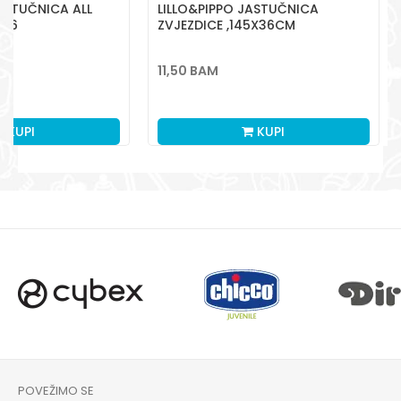
ASTUČNICA ALL
LILLO&PIPPO JASTUČNICA
X36
ZVJEZDICE ,145X36CM
11,50
BAM
KUPI
KUPI
POVEŽIMO SE