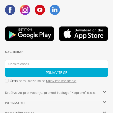
Newsletter
PRIJAVITE SE
Čitao sam i složio se sa
uslovima korišćenja
Društvo za proizvodnju, promet i usluge "Keprom" d.o.o.
INFORMACIJE
HILANDARSKA 32, ISTOČNO NOVO SARAJEVO, ISTOČNO
SARAJEVO