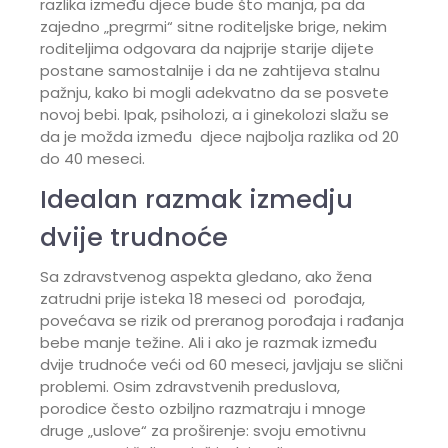
razlika između djece bude što manja, pa da
zajedno „pregrmi“ sitne roditeljske brige, nekim
roditeljima odgovara da najprije starije dijete
postane samostalnije i da ne zahtijeva stalnu
pažnju, kako bi mogli adekvatno da se posvete
novoj bebi. Ipak, psiholozi, a i ginekolozi slažu se
da je možda između djece najbolja razlika od 20
do 40 meseci.
Idealan razmak izmedju
dvije trudnoće
Sa zdravstvenog aspekta gledano, ako žena
zatrudni prije isteka 18 meseci od porođaja,
povećava se rizik od preranog porođaja i rađanja
bebe manje težine. Ali i ako je razmak između
dvije trudnoće veći od 60 meseci, javljaju se slični
problemi. Osim zdravstvenih preduslova,
porodice često ozbiljno razmatraju i mnoge
druge „uslove“ za proširenje: svoju emotivnu