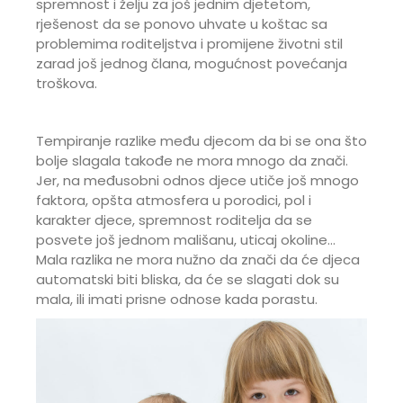
spremnost i želju za još jednim djetetom,
rješenost da se ponovo uhvate u koštac sa
problemima roditeljstva i promijene životni stil
zarad još jednog člana, mogućnost povećanja
troškova.
Tempiranje razlike među djecom da bi se ona što
bolje slagala takođe ne mora mnogo da znači.
Jer, na međusobni odnos djece utiče još mnogo
faktora, opšta atmosfera u porodici, pol i
karakter djece, spremnost roditelja da se
posvete još jednom mališanu, uticaj okoline...
Mala razlika ne mora nužno da znači da će djeca
automatski biti bliska, da će se slagati dok su
mala, ili imati prisne odnose kada porastu.