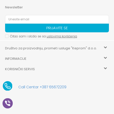
Newsletter
PRIJAVITE SE
Čitao sam i složio se sa
uslovima korišćenja
Društvo za proizvodnju, promet i usluge "Keprom" d.o.o.
INFORMACIJE
HILANDARSKA 32, ISTOČNO NOVO SARAJEVO, ISTOČNO
SARAJEVO
KORISNIČKI SERVIS
O nama
+387 656-72209
Uslovi korišćenja i prodaje
aksaonlinebih@aksabih.ba
Zaposlenje
Call Centar +387 65672209
5514802214205743
Politika privatnosti
Novosti
4403315730009
61-01-0052-11
Kako kupiti
Saradnja
11079253