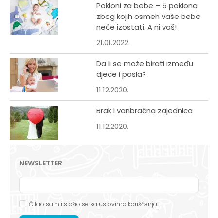
Pokloni za bebe – 5 poklona
zbog kojih osmeh vaše bebe
neće izostati. A ni vaš!
21.01.2022.
Da li se može birati između
djece i posla?
11.12.2020.
Brak i vanbračna zajednica
11.12.2020.
NEWSLETTER
Čitao sam i složio se sa
uslovima korišćenja