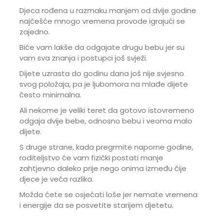
Djeca rođena u razmaku manjem od dvije godine
najčešće mnogo vremena provode igrajući se
zajedno.
Biće vam lakše da odgajate drugu bebu jer su
vam sva znanja i postupci još svježi.
Dijete uzrasta do godinu dana još nije svjesno
svog položaja, pa je ljubomora na mlađe dijete
često minimalna.
Ali nekome je veliki teret da gotovo istovremeno
odgaja dvije bebe, odnosno bebu i veoma malo
dijete.
S druge strane, kada pregrmite naporne godine,
roditeljstvo će vam fizički postati manje
zahtjevno daleko prije nego onima između čije
djece je veća razlika.
Možda ćete se osjećati loše jer nemate vremena
i energije da se posvetite starijem djetetu.