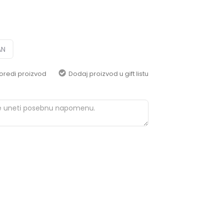
pomoć i porudžbine
+387 656-72209
Radno vreme
Pon-Subota: 09:00-
15:00h
AN
Pišite nam
oredi proizvod
Dodaj proizvod u gift listu
aksaonlinebih@aksabih.ba