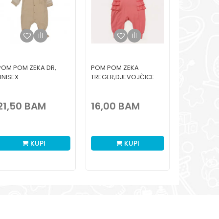
POM POM ZEKA DR,
POM POM ZEKA
POM POM 
UNISEX
TREGER,DJEVOJČICE
TREGER,DJ
21,50
BAM
16,00
BAM
16,00
KUPI
KUPI