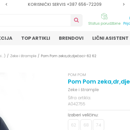
KORISNIČKI SERVIS +387 656-72209
Status porudžbine
Prij
KCIJA
TOP ARTIKLI
BRENDOVI
LIČNI ASISTENT
...)
Zeke i štrample
Pom Pom zeka,dr,dječaci-62 62
POM POM
Pom Pom zeka,dr,dje
Zeke i štrample
Šifra artikla:
A042755
Izaberi veličinu:
62
68
74