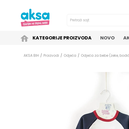
4H!
SIGURNO PLAĆANJE PLATNIM KARTICAMA!
Pretraži sajt
KATEGORIJE PROIZVODA
NOVO
A
AKSA BIH
Proizvodi
Odjeća
Odjeća za bebe (zeke, bodići