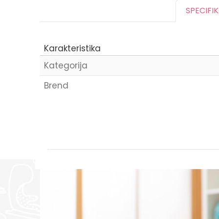
SPECIFI
Karakteristika
Kategorija
Brend
Ime/Nadimak
Poruka