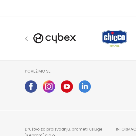
POVEŽIMO SE
Društvo za proizvodnju, promet i usluge
INFORMAC
"Keprom" d.o.o.