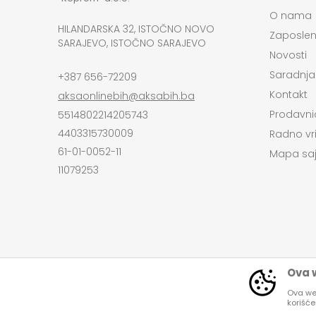
O nama
HILANDARSKA 32, ISTOČNO NOVO
Zaposlen
SARAJEVO, ISTOČNO SARAJEVO
Novosti
Saradnja
+387 656-72209
Kontakt
aksaonlinebih@aksabih.ba
Prodavni
5514802214205743
4403315730009
Radno vr
61-01-0052-11
Mapa saj
11079253
Ova w
Ova web
korišć