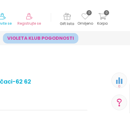
MOGUĆNOST ISPORUKE ZA 24H!
0
0
avite se
Registrujte se
Omiljeno
Korpa
Gift lista
VIOLETA KLUB POGODNOSTI
čaci-62 62
0
POMOĆ PRI KUPOVINI
Za više informacija,