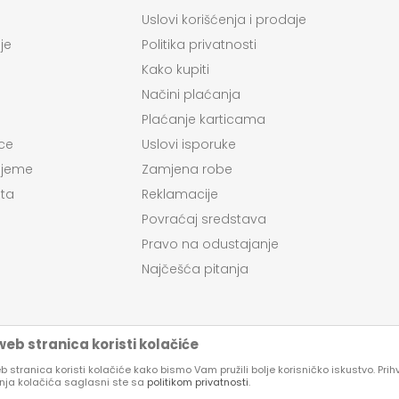
Uslovi korišćenja i prodaje
je
Politika privatnosti
Kako kupiti
Načini plaćanja
Plaćanje karticama
ce
Uslovi isporuke
ijeme
Zamjena robe
ta
Reklamacije
Povraćaj sredstava
Pravo na odustajanje
Najčešća pitanja
eb stranica koristi kolačiće
 stranica koristi kolačiće kako bismo Vam pružili bolje korisničko iskustvo. Pri
enja kolačića saglasni ste sa
politikom privatnosti
.