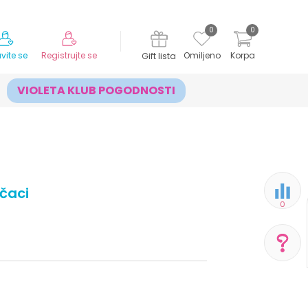
MOGUĆNOST ISPORUKE ZA 24H!
0
0
avite se
Registrujte se
Omiljeno
Korpa
Gift lista
VIOLETA KLUB POGODNOSTI
čaci
0
POMOĆ PRI KUPOVINI
Za više informacija,