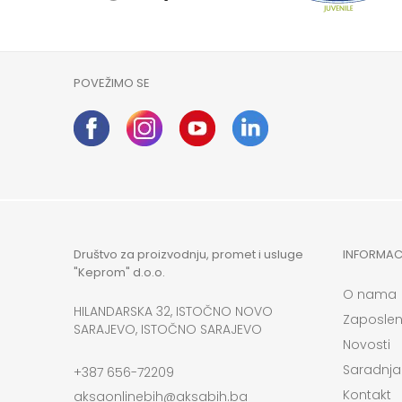
POVEŽIMO SE
Društvo za proizvodnju, promet i usluge
INFORMAC
"Keprom" d.o.o.
O nama
HILANDARSKA 32, ISTOČNO NOVO
Zaposlen
SARAJEVO, ISTOČNO SARAJEVO
Novosti
Saradnja
+387 656-72209
Kontakt
aksaonlinebih@aksabih.ba