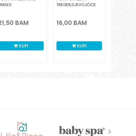
UNISEX
TREGER,DJEVOJČICE
TREGER,DJ
21,50
BAM
16,00
BAM
16,00
KUPI
KUPI