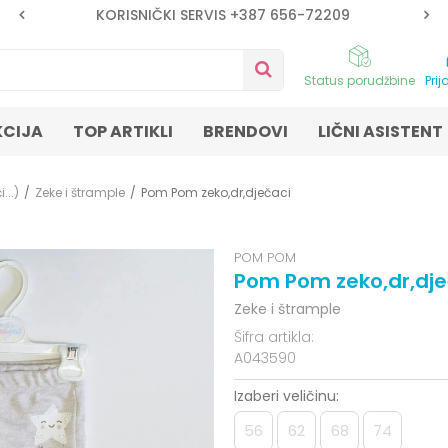
KORISNIČKI SERVIS +387 656-72209
Status porudžbine
Prij
KCIJA
TOP ARTIKLI
BRENDOVI
LIČNI ASISTENT
...)
Zeke i štrample
Pom Pom zeko,dr,dječaci
POM POM
Pom Pom zeko,dr,dje
Zeke i štrample
Šifra artikla:
A043590
Izaberi veličinu:
56
62
68
74