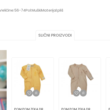
ličine:56-74Pol:MuškiMaterijal:pliš
Vrijednost
Email
Zeke i štrample
POM POM
SLIČNI PROIZVODI
POM POM ZEKA DR,
POM POM ZEKA DR,