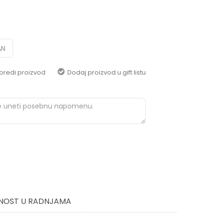
pomoć i porudžbine
+387 656-72209
Radno vreme
Pon-Subota: 09:00-
15:00h
AN
Pišite nam
oredi proizvod
Dodaj proizvod u gift listu
aksaonlinebih@aksabih.ba
NOST U RADNJAMA