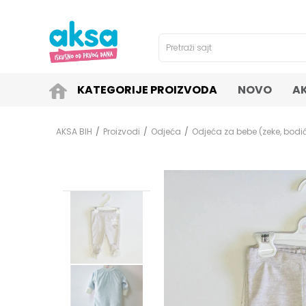
4H!
SIGURNO PLAĆANJE PLATNIM KARTICAMA!
Pretraži sajt
KATEGORIJE PROIZVODA
NOVO
A
AKSA BIH
Proizvodi
Odjeća
Odjeća za bebe (zeke, bodići