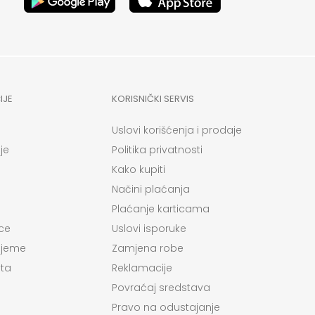
IJE
KORISNIČKI SERVIS
Uslovi korišćenja i prodaje
je
Politika privatnosti
Kako kupiti
Načini plaćanja
Plaćanje karticama
ce
Uslovi isporuke
ijeme
Zamjena robe
ta
Reklamacije
Povraćaj sredstava
Pravo na odustajanje