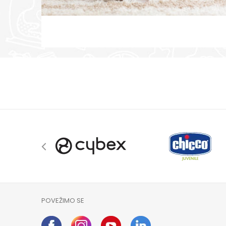
KUPI
KUPI
KUPI
POVEŽIMO SE