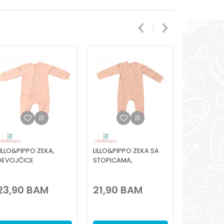
LILLO&PIPPO ZEKA,
LILLO&PIPPO ZEKA SA
LILLO&PIPP
DEVOJČICE
STOPICAMA,
STOPICAMA
DEVOJČICE
23,90
BAM
21,90
BAM
21,90
B