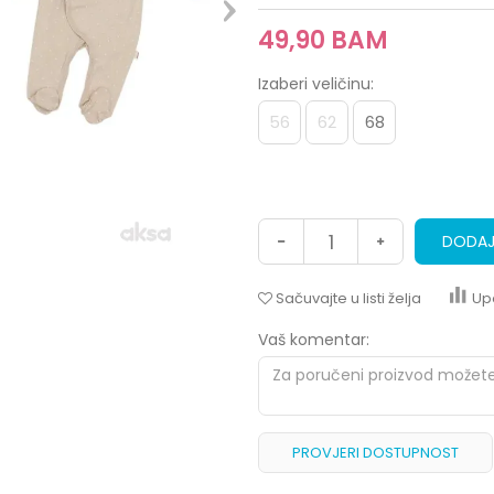
49,90
BAM
Izaberi veličinu:
56
62
68
DODAJ
Sačuvajte u listi želja
Up
Vaš komentar:
PROVJERI DOSTUPNOST