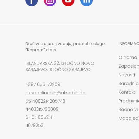
Društvo za proizvodnju, promet i usluge
INFORMAC
"Keprom" d.o.o.
O nama
HILANDARSKA 32, ISTOČNO NOVO
Zaposlen
SARAJEVO, ISTOČNO SARAJEVO
Novosti
Saradnja
+387 656-72209
Kontakt
aksaonlinebih@aksabih.ba
Prodavni
5514802214205743
4403315730009
Radno vr
61-01-0052-11
Mapa saj
11079253