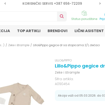
KORISNIČKI SERVIS +387 656-72209
Status porudžbine
Prij
KCIJA
TOP ARTIKLI
BRENDOVI
LIČNI ASISTENT
...)
Zeke i štrample
Lillo&Pippo gegice dr sa stopicama 2/1, dečaci
LILLO&PIPPO
Lillo&Pippo gegice d
Zeke i štrample
Šifra artikla:
A090454
Akcija važi od 05.03.2026. do 0