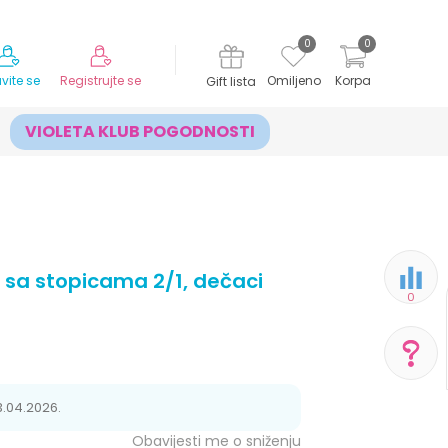
MOGUĆNOST ISPORUKE ZA 24H!
0
0
avite se
Registrujte se
Omiljeno
Korpa
Gift lista
VIOLETA KLUB POGODNOSTI
r sa stopicama 2/1, dečaci
0
POMOĆ PRI KUPOVINI
3.04.2026.
Obavijesti me o sniženju
Za više informacija,