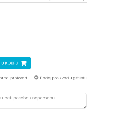
pomoć i porudžbine
+387 656-72209
Radno vreme
Pon-Subota: 09:00-
15:00h
Pišite nam
aksaonlinebih@aksabih.ba
 U KORPU
oredi proizvod
Dodaj proizvod u gift listu