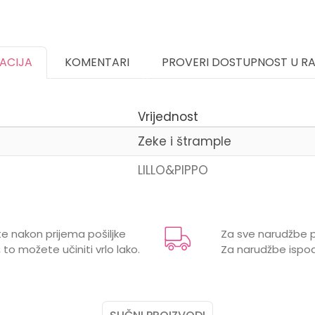
KACIJA
KOMENTARI
PROVERI DOSTUPNOST U R
Vrijednost
Zeke i štrample
LILLO&PIPPO
Email
e nakon prijema pošiljke
Za sve narudžbe p
 to možete učiniti vrlo lako.
Za narudžbe ispod