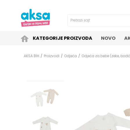
4H!
SIGURNO PLAĆANJE PLATNIM KARTICAMA!
Pretraži sajt
KATEGORIJE PROIZVODA
NOVO
A
AKSA BIH
Proizvodi
Odjeća
Odjeća za bebe (zeke, bodići