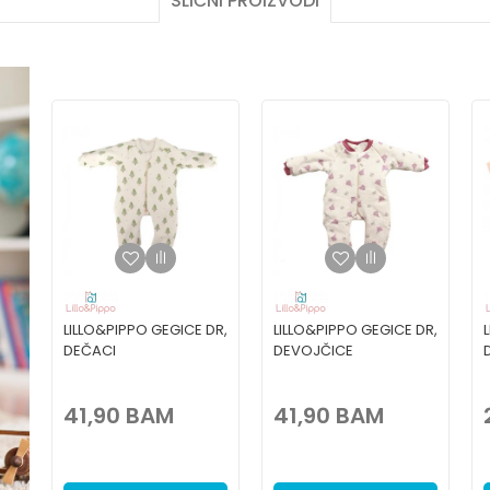
SLIČNI PROIZVODI
,
LILLO&PIPPO GEGICE DR,
LILLO&PIPPO GEGICE DR,
DEČACI
DEVOJČICE
41,90
BAM
41,90
BAM