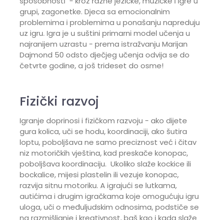
sposobnosti - kroz razne jezičke, muzičke i igre u
grupi, zagonetke. Djeca sa emocionalnim
problemima i problemima u ponašanju napreduju
uz igru. Igra je u suštini primarni model učenja u
najranijem uzrastu - prema istražvanju Marijan
Dajmond 50 odsto dječjeg učenja odvija se do
četvrte godine, a još trideset do osme!
Fizički razvoj
Igranje doprinosi i fizičkom razvoju - ako dijete
gura kolica, uči se hodu, koordinaciji, ako šutira
loptu, poboljšava ne samo preciznost već i čitav
niz motoričkih vještina, kad preskače konopac,
poboljšava koordinaciju. Ukoliko slaže kockice ili
bockalice, mijesi plastelin ili vezuje konopac,
razvija sitnu motoriku. A igrajući se lutkama,
autićima i drugim igračkama koje omogućuju igru
uloga, uči o međuljudskim odnosima, podstiče se
na razmišljanje i kreativnost, baš kao i kada slaže