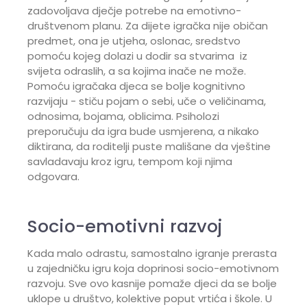
zadovoljava dječje potrebe na emotivno-
društvenom planu. Za dijete igračka nije običan
predmet, ona je utjeha, oslonac, sredstvo
pomoću kojeg dolazi u dodir sa stvarima iz
svijeta odraslih, a sa kojima inače ne može.
Pomoću igračaka djeca se bolje kognitivno
razvijaju - stiču pojam o sebi, uče o veličinama,
odnosima, bojama, oblicima. Psiholozi
preporučuju da igra bude usmjerena, a nikako
diktirana, da roditelji puste mališane da vještine
savladavaju kroz igru, tempom koji njima
odgovara.
Socio-emotivni razvoj
Kada malo odrastu, samostalno igranje prerasta
u zajedničku igru koja doprinosi socio-emotivnom
razvoju. Sve ovo kasnije pomaže djeci da se bolje
uklope u društvo, kolektive poput vrtića i škole. U