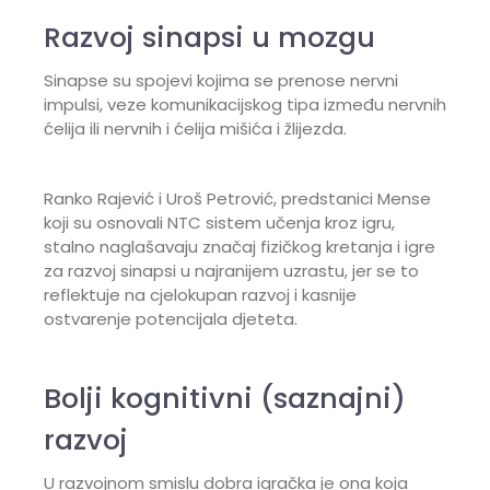
Razvoj sinapsi u mozgu
Sinapse su spojevi kojima se prenose nervni
impulsi, veze komunikacijskog tipa između nervnih
ćelija ili nervnih i ćelija mišića i žlijezda.
Ranko Rajević i Uroš Petrović, predstanici Mense
koji su osnovali NTC sistem učenja kroz igru,
stalno naglašavaju značaj fizičkog kretanja i igre
za razvoj sinapsi u najranijem uzrastu, jer se to
reflektuje na cjelokupan razvoj i kasnije
ostvarenje potencijala djeteta.
Bolji kognitivni (saznajni)
razvoj
U razvojnom smislu dobra igračka je ona koja