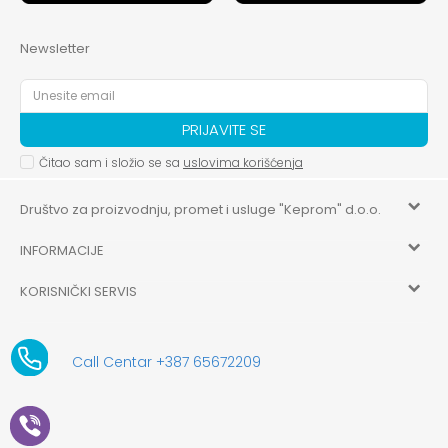
Newsletter
PRIJAVITE SE
Čitao sam i složio se sa
uslovima korišćenja
Društvo za proizvodnju, promet i usluge "Keprom" d.o.o.
INFORMACIJE
HILANDARSKA 32, ISTOČNO NOVO SARAJEVO, ISTOČNO
SARAJEVO
KORISNIČKI SERVIS
O nama
+387 656-72209
Uslovi korišćenja i prodaje
aksaonlinebih@aksabih.ba
Zaposlenje
Call Centar +387 65672209
5514802214205743
Politika privatnosti
Novosti
4403315730009
61-01-0052-11
Kako kupiti
Saradnja