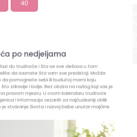
40
oća po nedjeljama
lazi do trudnoće i šta se sve dešava u tom
želite da saznate šta vam sve predstoji. Možda
ko da pomognete sebi ili budućoj mami koju
o zdravije i bolje. Bez obzira na razlog koji vas je
te na pravom mjestu. U ovom kalendaru trudnoće
ica i informacija vezanih za najčudesniji oblik
to je stvaranje života i razvoj bebe unutar majčine