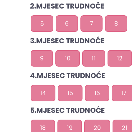
2.MJESEC TRUDNOĆE
5
6
7
8
3.MJESEC TRUDNOĆE
9
10
11
12
4.MJESEC TRUDNOĆE
14
15
16
17
5.MJESEC TRUDNOĆE
18
19
20
21