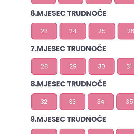
6.MJESEC TRUDNOĆE
23
24
25
2
7.MJESEC TRUDNOĆE
28
29
30
31
8.MJESEC TRUDNOĆE
32
33
34
35
9.MJESEC TRUDNOĆE