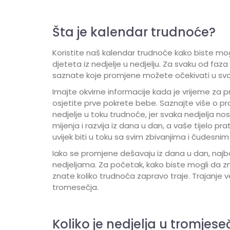
Šta je kalendar trudnoće?
Koristite naš kalendar trudnoće kako biste mog
djeteta iz nedjelje u nedjelju. Za svaku od faz
saznate koje promjene možete očekivati u svom 
Imajte okvirne informacije kada je vrijeme za p
osjetite prve pokrete bebe. Saznajte više o 
nedjelje u toku trudnoće, jer svaka nedjelja n
mijenja i razvija iz dana u dan, a vaše tijelo 
uvijek biti u toku sa svim zbivanjima i čudesn
Iako se promjene dešavaju iz dana u dan, najbol
nedjeljama. Za početak, kako biste mogli da zna
znate koliko trudnoća zapravo traje. Trajanje v
tromesečja.
Koliko je nedjelja u tromjese