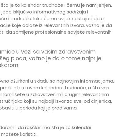
 šta je to kalendar trudnoće i čemu je namijenjen,
jede isključivo informativnog sadržaja i
eće i trudnoću. Iako ćemo uvijek nastojati da u
ije koje dolaze iz relevantnih izvora, važno je da
ti da zamijene profesionalne savjete relevantnih
oumice u vezi sa vašim zdravstvenim
šeg ploda, važno je da o tome najprije
lekarom.
vno ažurirani u skladu sa najnovijim informacijama,
pročitate u ovom kalendaru trudnoće, a što vas
informišete u zdravstvenim i drugim relevantnim
učnjaka koji su najbolji izvor za sve, od činjenica,
baviti u periodu koji je pred vama.
arom i da raščlanimo šta je to kalendar
možete koristiti.