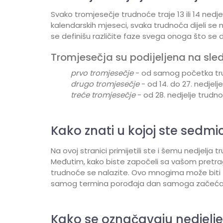
Svako tromjesečje trudnoće traje 13 ili 14 nedj
kalendarskih mjeseci, svaka trudnoća dijeli se 
se definišu različite faze svega onoga što se d
Tromjesečja su podijeljena na sle
prvo tromjesečje
- od samog početka tru
drugo tromjesečje
- od 14. do 27. nedjel
treće tromjesečje
- od 28. nedjelje trudn
Kako znati u kojoj ste sedmi
Na ovoj stranici primijetili ste i šemu nedjelja
Međutim, kako biste započeli sa vašom pretrag
trudnoće se nalazite. Ovo mnogima može biti zb
samog termina porođaja dan samoga začeća 
Kako se označavaju nedjelj