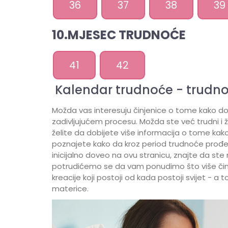
36
37
38
39
10.MJESEC TRUDNOĆE
41
42
Kalendar trudnoće - trudn
Možda vas interesuju činjenice o tome kako do
zadivljujućem procesu. Možda ste već trudni i 
želite da dobijete više informacija o tome ka
poznajete kako da kroz period trudnoće prođe št
inicijalno doveo na ovu stranicu, znajte da s
potrudićemo se da vam ponudimo što više činjen
kreacije koji postoji od kada postoji svijet - a 
materice.