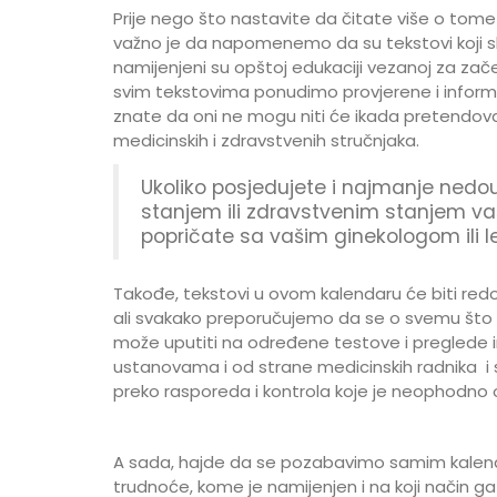
Prije nego što nastavite da čitate više o tome
važno je da napomenemo da su tekstovi koji sli
namijenjeni su opštoj edukaciji vezanoj za zač
svim tekstovima ponudimo provjerene i informac
znate da oni ne mogu niti će ikada pretendova
medicinskih i zdravstvenih stručnjaka.
Ukoliko posjedujete i najmanje ned
stanjem ili zdravstvenim stanjem va
popričate sa vašim ginekologom ili 
Takođe, tekstovi u ovom kalendaru će biti redo
ali svakako preporučujemo da se o svemu što 
može uputiti na određene testove i preglede 
ustanovama i od strane medicinskih radnika i str
preko rasporeda i kontrola koje je neophodno o
A sada, hajde da se pozabavimo samim kalend
trudnoće, kome je namijenjen i na koji način ga 