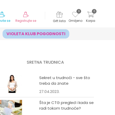
MOGUĆNOST ISPORUKE ZA 24H!
0
0
avite se
Registrujte se
Omiljeno
Korpa
Gift lista
VIOLETA KLUB POGODNOSTI
SRETNA TRUDNICA
Sekret u trudnoći - sve što
treba da znate
27.04.2023.
Šta je CTG pregled i kada se
radi tokom trudnoće?