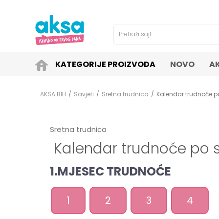
4H!
SIGURNO PLAĆANJE PLATNIM KARTICAMA!
Pretraži sajt
KATEGORIJE PROIZVODA
NOVO
A
AKSA BIH
Savjeti
Sretna trudnica
Kalendar trudnoće 
Sretna trudnica
Kalendar trudnoće po
1.MJESEC TRUDNOĆE
1
2
3
4