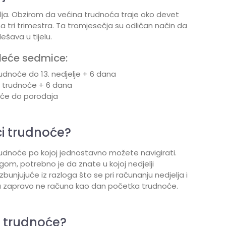
elja. Obzirom da većina trudnoća traje oko devet
na tri trimestra. Ta tromjesečja su odličan način da
ešava u tijelu.
deće sedmice:
dnoće do 13. nedjelje + 6 dana
je trudnoće + 6 dana
oće do porođaja
ci trudnoće?
 trudnoće po kojoj jednostavno možete navigirati.
om, potrebno je da znate u kojoj nedjelji
unjujuće iz razloga što se pri računanju nedjelja i
zapravo ne računa kao dan početka trudnoće.
e trudnoće?