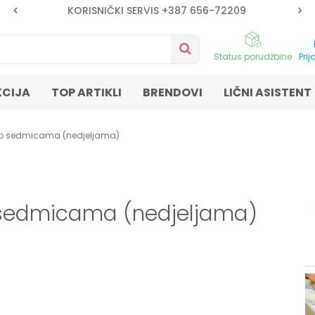
KORISNIČKI SERVIS +387 656-72209
Status porudžbine
Prij
KCIJA
TOP ARTIKLI
BRENDOVI
LIČNI ASISTENT
po sedmicama (nedjeljama)
 sedmicama (nedjeljama)