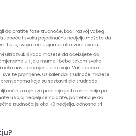
li da pratite faze trudnoće, kao i razvoj vašeg
a trudnoće i svaku pojedinačnu nedjelju možete da
tijelu, svojim emocijama, ali i svom životu.
rvi ultrazvuk ili kada možete da očekujete da
promjenama u tijelu mame i bebe tokom svake
osi neke nove promjene u razvoju. Vaša beba se
prati sve te promjene. Uz kalendar trudnoće možete
im promjenama koje su sastavni dio trudnoće.
ji način za njihovo praćenje jeste evidencija po
te u kojoj nedjelji se nalazite, potrebno je da
ećine trudnoća je oko 40 nedjelja, odnosno tri
čju?